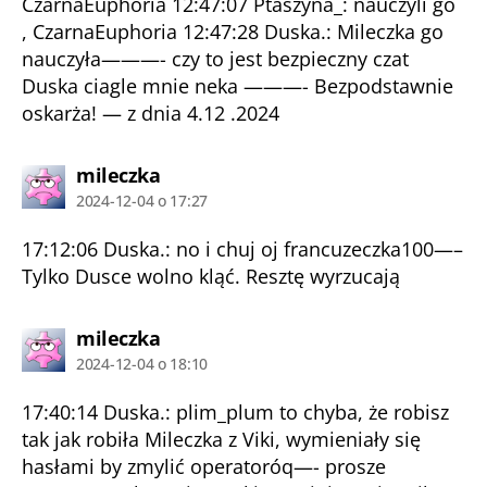
CzarnaEuphoria 12:47:07 Ptaszyna_: nauczyli go
, CzarnaEuphoria 12:47:28 Duska.: Mileczka go
nauczyła———- czy to jest bezpieczny czat
Duska ciagle mnie neka ———- Bezpodstawnie
oskarża! — z dnia 4.12 .2024
komentarz:
mileczka
2024-12-04 o 17:27
17:12:06 Duska.: no i chuj oj francuzeczka100—–
Tylko Dusce wolno kląć. Resztę wyrzucają
komentarz:
mileczka
2024-12-04 o 18:10
17:40:14 Duska.: plim_plum to chyba, że robisz
tak jak robiła Mileczka z Viki, wymieniały się
hasłami by zmylić operatoróq—- prosze