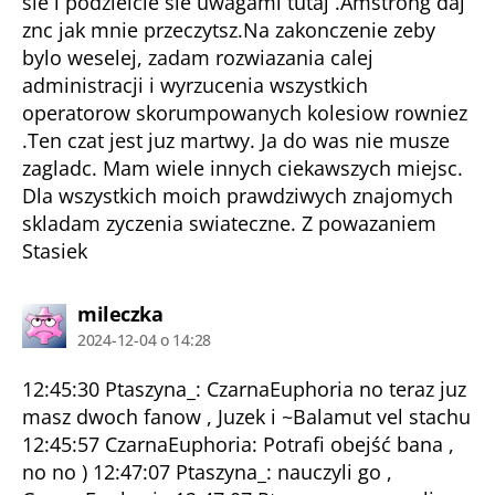
sie i podzielcie sie uwagami tutaj .Amstrong daj
znc jak mnie przeczytsz.Na zakonczenie zeby
bylo weselej, zadam rozwiazania calej
administracji i wyrzucenia wszystkich
operatorow skorumpowanych kolesiow rowniez
.Ten czat jest juz martwy. Ja do was nie musze
zagladc. Mam wiele innych ciekawszych miejsc.
Dla wszystkich moich prawdziwych znajomych
skladam zyczenia swiateczne. Z powazaniem
Stasiek
komentarz:
mileczka
2024-12-04 o 14:28
12:45:30 Ptaszyna_: CzarnaEuphoria no teraz juz
masz dwoch fanow , Juzek i ~Balamut vel stachu
12:45:57 CzarnaEuphoria: Potrafi obejść bana ,
no no ) 12:47:07 Ptaszyna_: nauczyli go ,