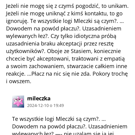
Jeżeli nie mogę się z czymś pogodzić, to unikam.
Jeżeli nie mogę uniknąć z kimś kontaktu, to go
ignoruję. Te wszystkie logi Mleczki są czym?. …
Dowodem na powód płaczu?. Uzasadnieniem
wylewanych łez?. Czy tylko idiotyczna próbą
uzasadnienia braku akceptacji przez resztę
użytkowników?. Oboje ze Stasiem, koniecznie
chcecie być akceptowani, traktowani z empatią
a swoim zachowaniem, stwarzacie całkiem inne
reakcje. …Płacz na nic się nie zda. Pokory trochę
i owszem.
komentarz:
mileczka
2024-12-10 o 19:49
Te wszystkie logi Mleczki są czym?. …
Dowodem na powód płaczu?. Uzasadnieniem
wylewanych łez?.—- nie uzalam sie ja jej