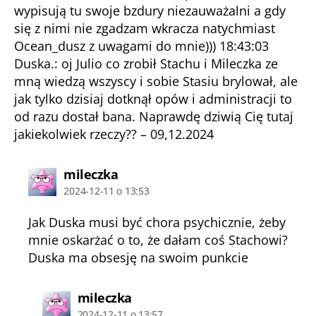
wypisują tu swoje bzdury niezauważalni a gdy
się z nimi nie zgadzam wkracza natychmiast
Ocean_dusz z uwagami do mnie))) 18:43:03
Duska.: oj Julio co zrobił Stachu i Mileczka ze
mną wiedzą wszyscy i sobie Stasiu brylował, ale
jak tylko dzisiaj dotknął opów i administracji to
od razu dostał bana. Naprawdę dziwią Cię tutaj
jakiekolwiek rzeczy?? – 09,12.2024
komentarz:
mileczka
2024-12-11 o 13:53
Jak Duska musi być chora psychicznie, żeby
mnie oskarżać o to, że dałam coś Stachowi?
Duska ma obsesję na swoim punkcie
komentarz:
mileczka
2024-12-11 o 13:57