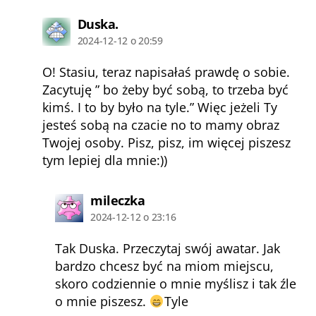
komentarz:
Duska.
2024-12-12 o 20:59
O! Stasiu, teraz napisałaś prawdę o sobie.
Zacytuję ” bo żeby być sobą, to trzeba być
kimś. I to by było na tyle.” Więc jeżeli Ty
jesteś sobą na czacie no to mamy obraz
Twojej osoby. Pisz, pisz, im więcej piszesz
tym lepiej dla mnie:))
komentarz:
mileczka
2024-12-12 o 23:16
Tak Duska. Przeczytaj swój awatar. Jak
bardzo chcesz być na miom miejscu,
skoro codziennie o mnie myślisz i tak źle
o mnie piszesz.
Tyle