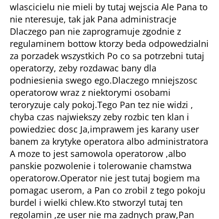
wlascicielu nie mieli by tutaj wejscia Ale Pana to
nie nteresuje, tak jak Pana administracje
Dlaczego pan nie zaprogramuje zgodnie z
regulaminem bottow ktorzy beda odpowedzialni
za porzadek wszystkich Po co sa potrzebni tutaj
operatorzy, zeby rozdawac bany dla
podniesienia swego ego.Dlaczego mniejszosc
operatorow wraz z niektorymi osobami
teroryzuje caly pokoj.Tego Pan tez nie widzi ,
chyba czas najwiekszy zeby rozbic ten klan i
powiedziec dosc Ja,imprawem jes karany user
banem za krytyke operatora albo administratora
A moze to jest samowola operatorow ,albo
panskie pozwolenie i tolerowanie chamstwa
operatorow.Operator nie jest tutaj bogiem ma
pomagac userom, a Pan co zrobil z tego pokoju
burdel i wielki chlew.Kto stworzyl tutaj ten
regolamin ,ze user nie ma zadnych praw,Pan