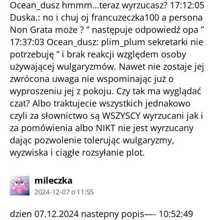
Ocean_dusz hmmm…teraz wyrzucasz? 17:12:05
Duska.: no i chuj oj francuzeczka100 a persona
Non Grata może ? ” następuje odpowiedź opa ”
17:37:03 Ocean_dusz: plim_plum sekretarki nie
potrzebuję ” i brak reakcji względem osoby
używającej wulgaryzmów. Nawet nie zostaje jej
zwrócona uwaga nie wspominając już o
wyproszeniu jej z pokoju. Czy tak ma wyglądać
czat? Albo traktujecie wszystkich jednakowo
czyli za słownictwo są WSZYSCY wyrzucani jak i
za pomówienia albo NIKT nie jest wyrzucany
dając pozwolenie tolerując wulgaryzmy,
wyzwiska i ciągłe rozsyłanie plot.
komentarz:
mileczka
2024-12-07 o 11:55
dzien 07.12.2024 nastepny popis—- 10:52:49