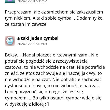
2024-12-10 o 15:52
Przepraszam, ale az smiechem sie zaksztusilem
tym nickiem. A taki sobie cymbal . Dodam tylko
ze zostan im zawsze
komentarz:
a taki jeden cymbal
2024-12-11 o 07:09
Beksy. …Nadal płaczecie rzewnymi łzami. Nie
potraficie pogodzić sie z rzeczywistością
czatową, to nie wchodźcie na czat. Nie potraficie
znieść, że Ktoś zachowuje się inaczej jak Wy, to
nie wchodźcie na czat. Nie potraficie zachować
dystansu do innych, to nie wchodźcie na czat.
Lepiej przyznać się do tego, że jest się
cymbałem. …Bo tylko ostatni cymbał wdaje się
w dyskusję z idiotą : ]