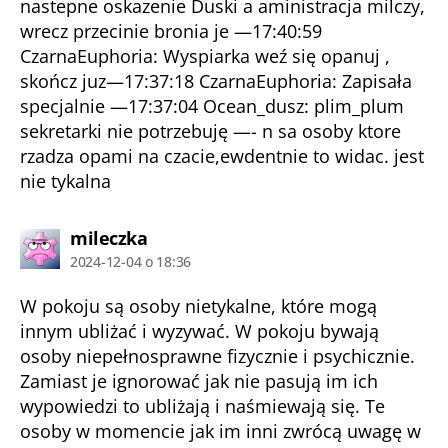
nastepne oskazenie Duski a aministracja milczy,
wrecz przecinie bronia je —17:40:59
CzarnaEuphoria: Wyspiarka weź się opanuj ,
skończ juz—17:37:18 CzarnaEuphoria: Zapisała
specjalnie —17:37:04 Ocean_dusz: plim_plum
sekretarki nie potrzebuję —- n sa osoby ktore
rzadza opami na czacie,ewdentnie to widac. jest
nie tykalna
komentarz:
mileczka
2024-12-04 o 18:36
W pokoju są osoby nietykalne, które mogą
innym ubliżać i wyzywać. W pokoju bywają
osoby niepełnosprawne fizycznie i psychicznie.
Zamiast je ignorować jak nie pasują im ich
wypowiedzi to ubliżają i naśmiewają się. Te
osoby w momencie jak im inni zwrócą uwagę w