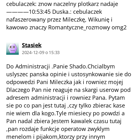
cebulaczek: znow naczelny plotkarz nadaje
————10:53:45 Duska.: cebulaczek
nafaszerowany przez Mileczkę, Wikunię i
kawowo znaczy Romantyczne_rozmowy omg2
komentarz:
Stasiek
2024-12-09 o 15:33
Do Administracji .Panie Shado.Chcialbym
uslyszec panska opinie i ustosynkowanie sie do
odpowedzi Pani Mileczka jak i rowniez mojej
Dlaczego Pan nie reaguje na skargi userow pod
adresem administracji i rowniez Pana. Pytam
sie po co pan jest tutaj ,czy tylko zbierac kase
nie wiem dla kogo.Tyle miesiecy po powdzi a
Pan nadal zbiera Jestem kawalek czasu tutaj
,pan rozdaje funkcje operatow zwyklym
menelom i pijakom,ktorzy przy innym