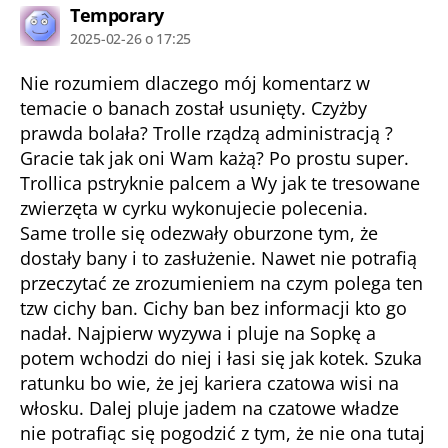
komentarz:
Temporary
2025-02-26 o 17:25
Nie rozumiem dlaczego mój komentarz w
temacie o banach został usunięty. Czyżby
prawda bolała? Trolle rządzą administracją ?
Gracie tak jak oni Wam każą? Po prostu super.
Trollica pstryknie palcem a Wy jak te tresowane
zwierzęta w cyrku wykonujecie polecenia.
Same trolle się odezwały oburzone tym, że
dostały bany i to zasłużenie. Nawet nie potrafią
przeczytać ze zrozumieniem na czym polega ten
tzw cichy ban. Cichy ban bez informacji kto go
nadał. Najpierw wyzywa i pluje na Sopkę a
potem wchodzi do niej i łasi się jak kotek. Szuka
ratunku bo wie, że jej kariera czatowa wisi na
włosku. Dalej pluje jadem na czatowe władze
nie potrafiąc się pogodzić z tym, że nie ona tutaj