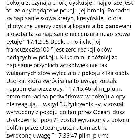
pokoju zaczynają chorą dyskusję i najgorsze jest
to, że opy będące w pokoju jej bronią. Ponadto
za napisanie słowa kretyn, kretyńskie, idiota,
idiotyczne userzy zostają kopani albo banowani
a osoba ta za napisanie niecenzuralnego słowa
cytuję ” 17:12:05 Duska.: no i chuj oj
francuzeczka100 ” jest zero reakcji opów
będących w pokoju. Kilka minut później za
napisanie brzydkich aczkolwiek nie tak
wulgarnych słów wyleciało z pokoju kilka osób.
Userka, która zwróciła na to uwagę została
napadnięta przez opy. ” 17:15:46 plim_plum:
hmmmm łacina podwórkowa w pokoju a opy
nie reagują…. wstyd ”.Użytkownik ~v..v został
wyrzucony z pokoju polfan przez Ocean_dusz
Użytkownik ~piotr71 został wyrzucony z pokoju
polfan przez Ocean_dusz,natomiast na
zwróconą uwagę ” 17:36:47 plim_plum: