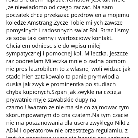
,ze niewiadomo od czego zaczac. Na sam
poczatek chce przekazac pozdrowienia mojemu
koledze Amstrang.Zycze Tobie milych zawsze
pomyslnych i radosnnych swiat BN. Stracilismy
ze soba taki cenny i wartosciowy kontakt.
Chcialem odniesc sie do wpisu milej
sympatycznej i pomocnej kol. Mileczka. jeszcze
raz podreslam Mileczka mnie o zadna pomom
nie prosila.zrobilem to z wlasnej woli widzac jak
stado hien zatakowalo ta panie prymwiodla
duska jak zwykle prominentka po studiach
chyba kupionych.Szpan jak zwykle na czcie,a
prywatnie myje szwabskie dupy na
czarno.Uwazam ze nie ma sie co zajmowac tym
skorumpowanym do cna czatem.Na tym czacie
nie ma poszanowania dla usera zwyklego Nikt z
ADM i operatorow nie przestrzega regulamiu. z
krytyke operatora usera sie banuje bez zadnego