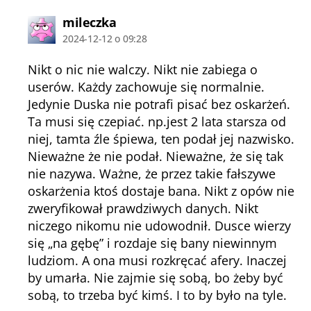
komentarz:
mileczka
2024-12-12 o 09:28
Nikt o nic nie walczy. Nikt nie zabiega o
userów. Każdy zachowuje się normalnie.
Jedynie Duska nie potrafi pisać bez oskarżeń.
Ta musi się czepiać. np.jest 2 lata starsza od
niej, tamta źle śpiewa, ten podał jej nazwisko.
Nieważne że nie podał. Nieważne, że się tak
nie nazywa. Ważne, że przez takie fałszywe
oskarżenia ktoś dostaje bana. Nikt z opów nie
zweryfikował prawdziwych danych. Nikt
niczego nikomu nie udowodnił. Dusce wierzy
się „na gębę” i rozdaje się bany niewinnym
ludziom. A ona musi rozkręcać afery. Inaczej
by umarła. Nie zajmie się sobą, bo żeby być
sobą, to trzeba być kimś. I to by było na tyle.