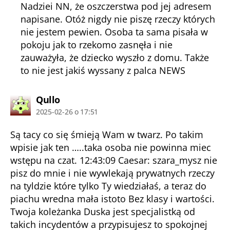
Nadziei NN, że oszczerstwa pod jej adresem
napisane. Otóż nigdy nie piszę rzeczy których
nie jestem pewien. Osoba ta sama pisała w
pokoju jak to rzekomo zasnęła i nie
zauważyła, że dziecko wyszło z domu. Także
to nie jest jakiś wyssany z palca NEWS
komentarz:
Qullo
2025-02-26 o 17:51
Są tacy co się śmieją Wam w twarz. Po takim
wpisie jak ten …..taka osoba nie powinna miec
wstępu na czat. 12:43:09 Caesar: szara_mysz nie
pisz do mnie i nie wywlekają prywatnych rzeczy
na tyldzie które tylko Ty wiedziałaś, a teraz do
piachu wredna mała istoto Bez klasy i wartości.
Twoja koleżanka Duska jest specjalistką od
takich incydentów a przypisujesz to spokojnej