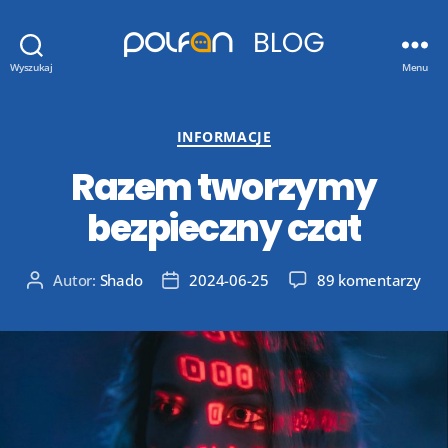
Blog
Wyszukaj
Menu
Polfan.pl
Kategorie
INFORMACJE
Razem tworzymy
bezpieczny czat
do
Autor:
Shado
2024-06-25
89 komentarzy
Autor
Data
Raz
wpisu
wpisu
two
bez
czat