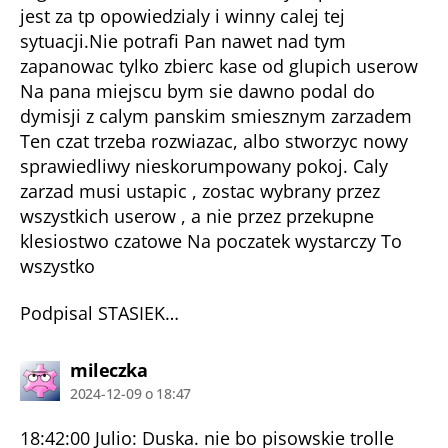
jest za tp opowiedzialy i winny calej tej
sytuacji.Nie potrafi Pan nawet nad tym
zapanowac tylko zbierc kase od glupich userow
Na pana miejscu bym sie dawno podal do
dymisji z calym panskim smiesznym zarzadem
Ten czat trzeba rozwiazac, albo stworzyc nowy
sprawiedliwy nieskorumpowany pokoj. Caly
zarzad musi ustapic , zostac wybrany przez
wszystkich userow , a nie przez przekupne
klesiostwo czatowe Na poczatek wystarczy To
wszystko
Podpisal STASIEK…
komentarz:
mileczka
2024-12-09 o 18:47
18:42:00 Julio: Duska. nie bo pisowskie trolle