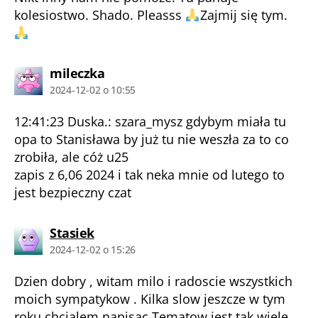
kolesiostwo. Shado. Pleasss
Zajmij się tym.
komentarz:
mileczka
2024-12-02 o 10:55
12:41:23 Duska.: szara_mysz gdybym miała tu
opa to Stanisława by już tu nie weszła za to co
zrobiła, ale cóż u25
zapis z 6,06 2024 i tak neka mnie od lutego to
jest bezpieczny czat
komentarz:
Stasiek
2024-12-02 o 15:26
Dzien dobry , witam milo i radoscie wszystkich
moich sympatykow . Kilka slow jeszcze w tym
roku chcialem napisac.Tematow jest tak wiele