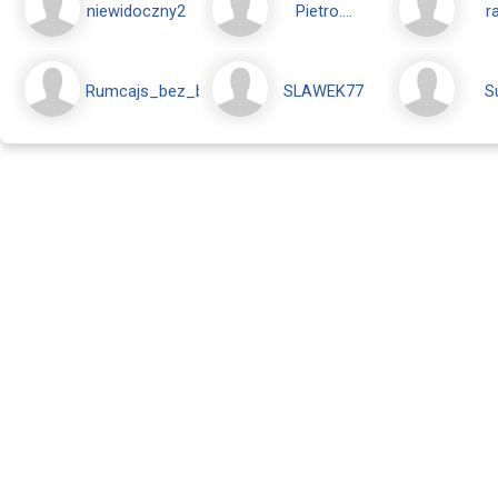
niewidoczny2
Pietro....
r
Rumcajs_bez_brody
SLAWEK77
S