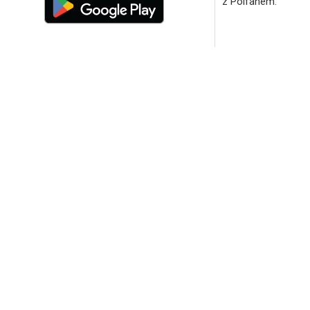
z Polfanem.