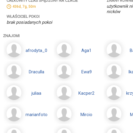
ZNANY RÓWNI
CAŁKOWITY CZAS SPĘDZONY NA CZACIE
użytkownik ni
436d, 7g, 50m
nicków
WŁAŚCICIEL POKOI
brak posiadanych pokoi
ZNAJOMI
afrodyta_0
Aga1
B
Draculla
Ewa9
Ik
juliaa
Kacper2
krz
marianfoto
Mircio
M