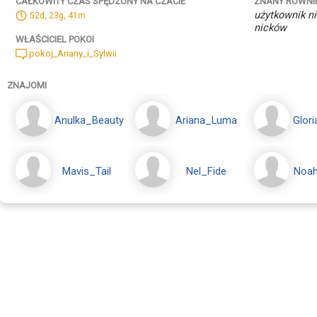
ZNANY RÓWNI
CAŁKOWITY CZAS SPĘDZONY NA CZACIE
użytkownik ni
52d, 23g, 41m
nicków
WŁAŚCICIEL POKOI
pokoj_Ariany_i_Sylwii
ZNAJOMI
Anulka_Beauty
Ariana_Luma
Glori
Mavis_Tail
Nel_Fide
Noah