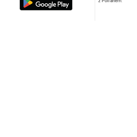
z Polfanem.