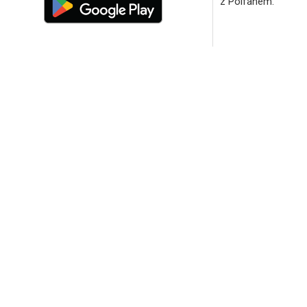
z Polfanem.