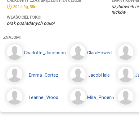
ZNANY RÓWNI
CAŁKOWITY CZAS SPĘDZONY NA CZACIE
użytkownik ni
209d, 3g, 55m
nicków
WŁAŚCICIEL POKOI
brak posiadanych pokoi
ZNAJOMI
Charlotte_Jacobson_Creed
ClaraHowed
Emma_Cortez
JacobHale
J
Leanne_Wood
Mira_Phoenix