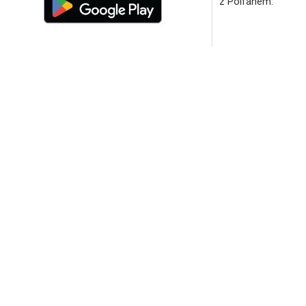
z Polfanem.