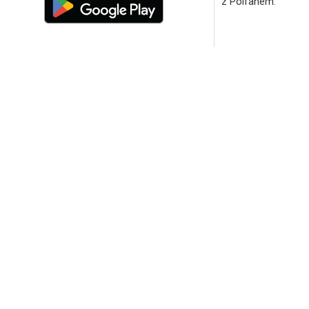
z Polfanem.