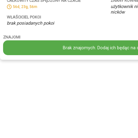
ZNANY RÓWNI
CAŁKOWITY CZAS SPĘDZONY NA CZACIE
użytkownik ni
56d, 23g, 56m
nicków
WŁAŚCICIEL POKOI
brak posiadanych pokoi
ZNAJOMI
Brak znajomych. Dodaj ich będąc na 