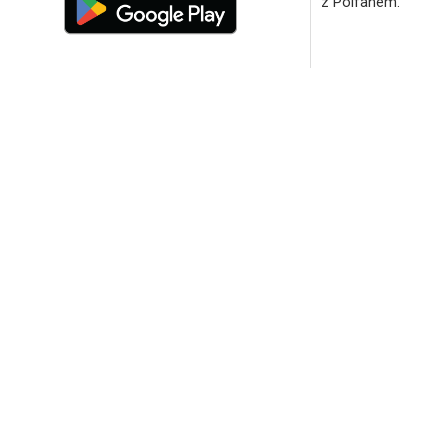
z Polfanem.