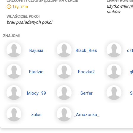
ZNANY RÓWNI
CAŁKOWITY CZAS SPĘDZONY NA CZACIE
użytkownik ni
18g, 34m
nicków
WŁAŚCICIEL POKOI
brak posiadanych pokoi
ZNAJOMI
Bajusia
Black_Bies
cz
Etadzio
Foczka2
g
Mlody_99
Serfer
S
zulus
_Amazonka_