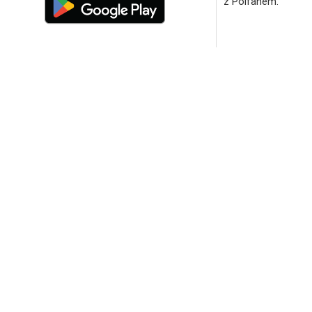
z Polfanem.