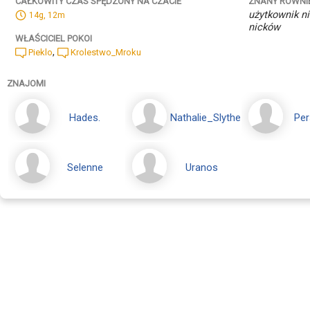
ZNANY RÓWNI
CAŁKOWITY CZAS SPĘDZONY NA CZACIE
użytkownik ni
14g, 12m
nicków
WŁAŚCICIEL POKOI
,
Pieklo
Krolestwo_Mroku
ZNAJOMI
Hades.
Nathalie_Slytherin
Per
Selenne
Uranos