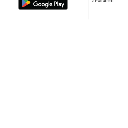
z Polfanem.