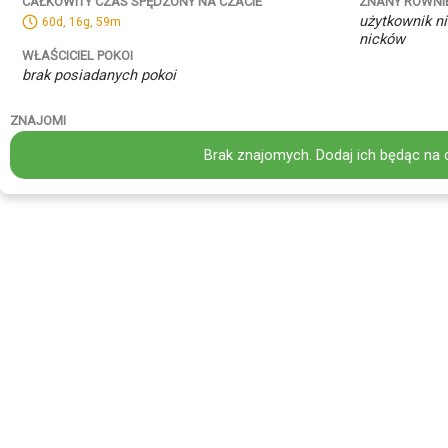
ZNANY RÓWNI
CAŁKOWITY CZAS SPĘDZONY NA CZACIE
użytkownik ni
60d, 16g, 59m
nicków
WŁAŚCICIEL POKOI
brak posiadanych pokoi
ZNAJOMI
Brak znajomych. Dodaj ich będąc na 