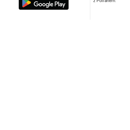
z Polfanem.