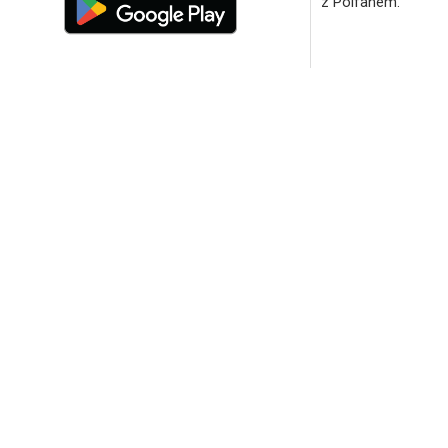
z Polfanem.