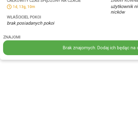
ZNANY RÓWNI
CAŁKOWITY CZAS SPĘDZONY NA CZACIE
użytkownik ni
1d, 13g, 10m
nicków
WŁAŚCICIEL POKOI
brak posiadanych pokoi
ZNAJOMI
Brak znajomych. Dodaj ich będąc na 