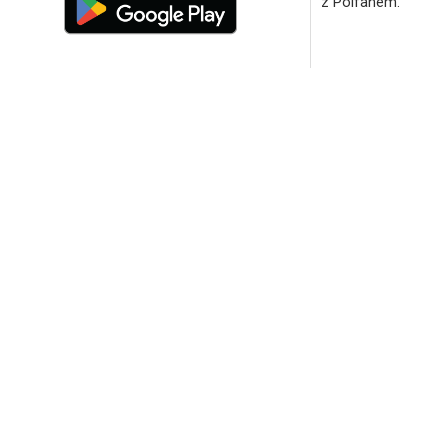
z Polfanem.