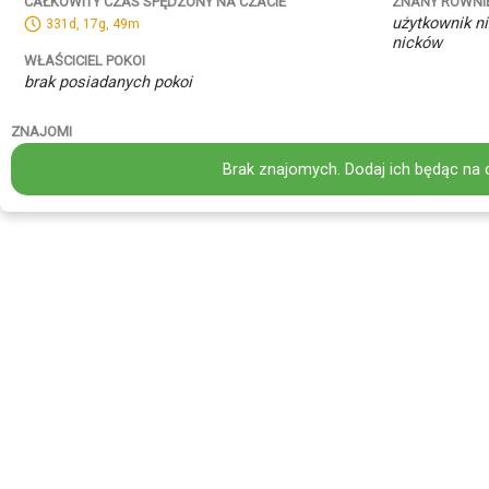
ZNANY RÓWNI
CAŁKOWITY CZAS SPĘDZONY NA CZACIE
użytkownik ni
331d, 17g, 49m
nicków
WŁAŚCICIEL POKOI
brak posiadanych pokoi
ZNAJOMI
Brak znajomych. Dodaj ich będąc na 