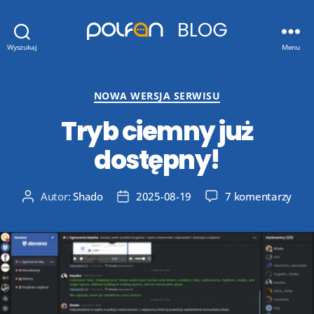
Blog
Wyszukaj
Menu
Polfan.pl
Kategorie
NOWA WERSJA SERWISU
Tryb ciemny już
dostępny!
do
Autor:
Shado
2025-08-19
7 komentarzy
Autor
Data
Tryb
wpisu
wpisu
cie
już
dost