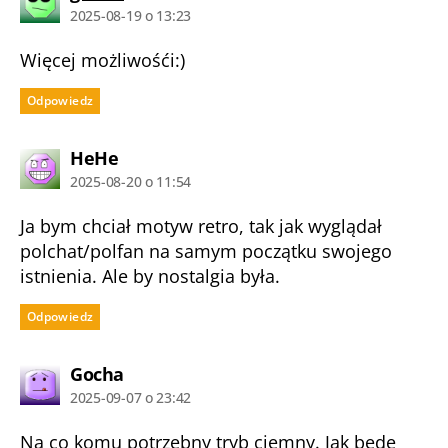
2025-08-19 o 13:23
Więcej możliwośći:)
Odpowiedz
komentarz:
HeHe
2025-08-20 o 11:54
Ja bym chciał motyw retro, tak jak wyglądał
polchat/polfan na samym początku swojego
istnienia. Ale by nostalgia była.
Odpowiedz
komentarz:
Gocha
2025-09-07 o 23:42
Na co komu potrzebny tryb ciemny. Jak będę