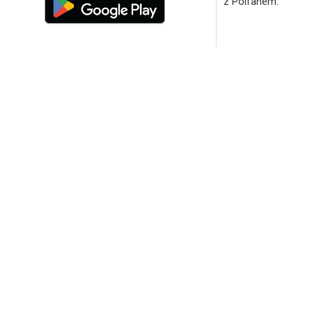
z Polfanem.