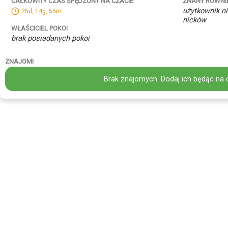
ZNANY RÓWNI
CAŁKOWITY CZAS SPĘDZONY NA CZACIE
użytkownik ni
25d, 14g, 55m
nicków
WŁAŚCICIEL POKOI
brak posiadanych pokoi
ZNAJOMI
Brak znajomych. Dodaj ich będąc na 