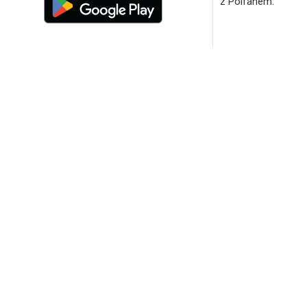
z Polfanem.