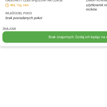
ZNANY RÓWNI
CAŁKOWITY CZAS SPĘDZONY NA CZACIE
użytkownik ni
48d, 10g, 34m
nicków
WŁAŚCICIEL POKOI
brak posiadanych pokoi
ZNAJOMI
Brak znajomych. Dodaj ich będąc na 