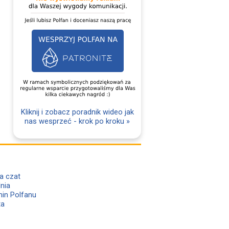
Kliknij i zobacz poradnik wideo jak
nas wesprzeć - krok po kroku »
a czat
lnia
in Polfanu
ta