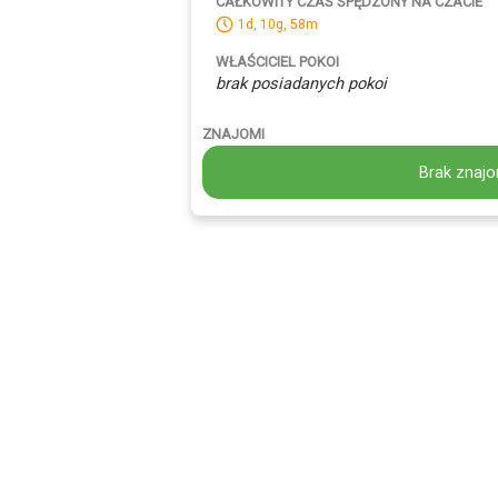
CAŁKOWITY CZAS SPĘDZONY NA CZACIE
1d, 10g, 58m
WŁAŚCICIEL POKOI
brak posiadanych pokoi
ZNAJOMI
Brak znajo