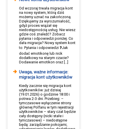
Od wczoraj trwała migracja kont
na nowy system, którą dziś
możemy uznać na zakończoną.
Dziękujemy za wyrozumiałość,
gdyż proces wiązał się
niedostępnością usług. Nie wiesz
gdzie coś znaleźć? Zobacz
pytania i odpowiedzi poniżej. Co
dała migracja? Nowy system kont
to: Pytania i odpowiedzi ❓Jak
dodać emotikonę lub nick
dodatkowy na starym czacie?
Dodawanie emotikon oraz […]
Uwaga, ważne informacje:
migracja kont użytkowników
Kiedy zacznie się migracja kont
użytkowników: już dzisiaj
(19.01.2026) o godzinie 18:00 i
potrwa 2-3 dni. Przebieg: –
tymczasowe wyłączenie strony
głównej Polfanu w tym rejestracji
użytkowników – stary czat będzie
cały dostępny (nicki stałe i
tymczasowe) – niedostępne
będą: zarządzanie pokojami,
udostępnianie logów, dodatkowe