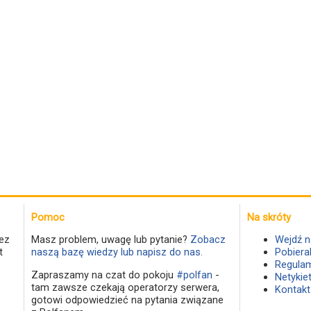
Pomoc
Na skróty
ez
Masz problem, uwagę lub pytanie?
Zobacz
Wejdź n
t
naszą bazę wiedzy lub napisz do nas.
Pobiera
Regulam
Zapraszamy na czat do pokoju
#polfan
-
Netykie
tam zawsze czekają operatorzy serwera,
Kontakt
gotowi odpowiedzieć na pytania związane