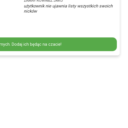
ZNANY RÓWNIEŻ JAKO
użytkownik nie ujawnia listy wszystkich swoich
nicków
mych. Dodaj ich będąc na czacie!