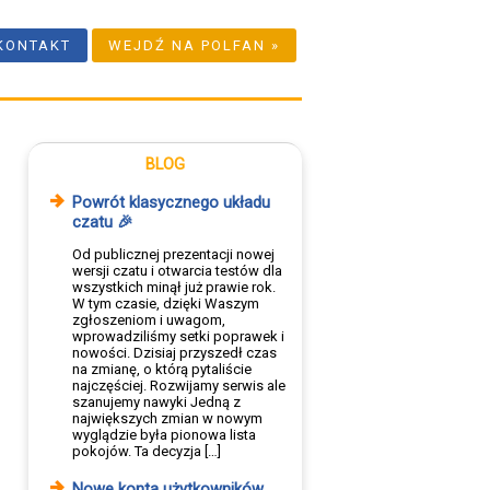
KONTAKT
WEJDŹ NA POLFAN »
BLOG
Powrót klasycznego układu
czatu 🎉
Od publicznej prezentacji nowej
wersji czatu i otwarcia testów dla
wszystkich minął już prawie rok.
W tym czasie, dzięki Waszym
zgłoszeniom i uwagom,
wprowadziliśmy setki poprawek i
nowości. Dzisiaj przyszedł czas
na zmianę, o którą pytaliście
najczęściej. Rozwijamy serwis ale
szanujemy nawyki Jedną z
największych zmian w nowym
wyglądzie była pionowa lista
pokojów. Ta decyzja […]
Nowe konta użytkowników