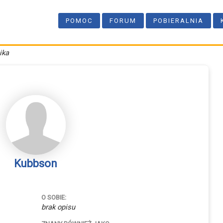
POMOC
FORUM
POBIERALNIA
ika
Kubbson
O SOBIE:
brak opisu