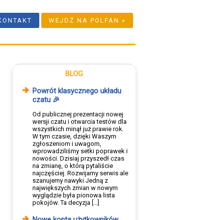
KONTAKT
WEJDŹ NA POLFAN »
BLOG
Powrót klasycznego układu
czatu 🎉
Od publicznej prezentacji nowej
wersji czatu i otwarcia testów dla
wszystkich minął już prawie rok.
W tym czasie, dzięki Waszym
zgłoszeniom i uwagom,
wprowadziliśmy setki poprawek i
nowości. Dzisiaj przyszedł czas
na zmianę, o którą pytaliście
najczęściej. Rozwijamy serwis ale
szanujemy nawyki Jedną z
największych zmian w nowym
wyglądzie była pionowa lista
pokojów. Ta decyzja […]
Nowe konta użytkowników