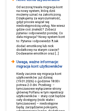
Od wczoraj trwała migracja kont
na nowy system, którą dziś
możemy uznać na zakończoną.
Dziękujemy za wyrozumiałość,
gdyż proces wiązał się
niedostępnością usług. Nie wiesz
gdzie coś znaleźć? Zobacz
pytania i odpowiedzi poniżej. Co
dała migracja? Nowy system kont
to: Pytania i odpowiedzi ❓Jak
dodać emotikonę lub nick
dodatkowy na starym czacie?
Dodawanie emotikon oraz […]
Uwaga, ważne informacje:
migracja kont użytkowników
Kiedy zacznie się migracja kont
użytkowników: już dzisiaj
(19.01.2026) o godzinie 18:00 i
potrwa 2-3 dni. Przebieg: –
tymczasowe wyłączenie strony
głównej Polfanu w tym rejestracji
użytkowników – stary czat będzie
cały dostępny (nicki stałe i
tymczasowe) – niedostępne
będą: zarządzanie pokojami,
udostępnianie logów, dodatkowe