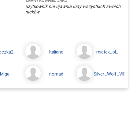
ZNANY RÓWNIEŻ JAKO
użytkownik nie ujawnia listy wszystkich swoich
nicków
oczka2
Italiano
mietek_pl_
Miga
nomad
Silver_Wolf_VIP