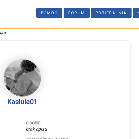
POMOC
FORUM
POBIERALNIA
ika
Kasiula01
O SOBIE:
brak opisu