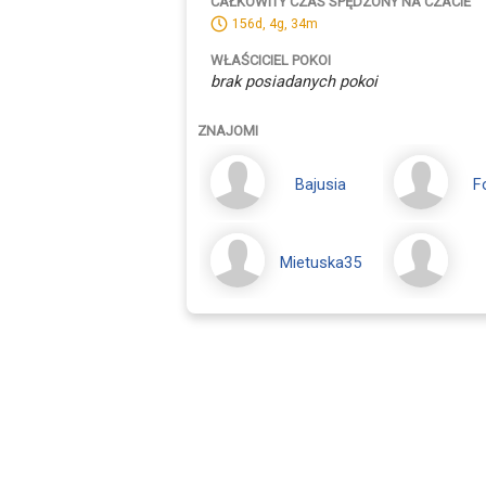
CAŁKOWITY CZAS SPĘDZONY NA CZACIE
156d, 4g, 34m
WŁAŚCICIEL POKOI
brak posiadanych pokoi
ZNAJOMI
Bajusia
F
Mietuska35