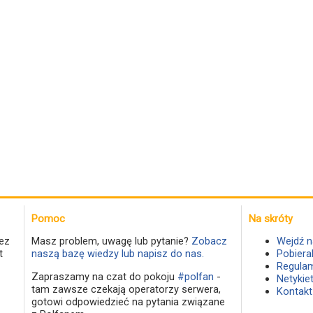
Pomoc
Na skróty
ez
Masz problem, uwagę lub pytanie?
Zobacz
Wejdź n
t
naszą bazę wiedzy lub napisz do nas.
Pobiera
Regulam
Zapraszamy na czat do pokoju
#polfan
-
Netykie
tam zawsze czekają operatorzy serwera,
Kontakt
gotowi odpowiedzieć na pytania związane