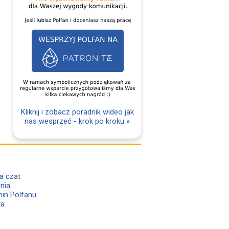
Kliknij i zobacz poradnik wideo jak
nas wesprzeć - krok po kroku »
a czat
lnia
in Polfanu
ta