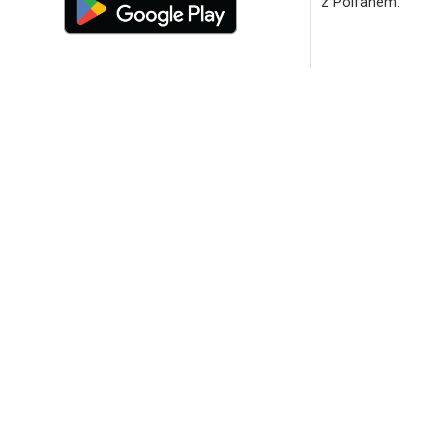
z Polfanem.