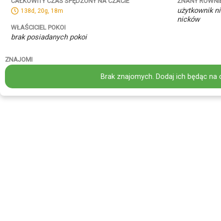
ZNANY RÓWNI
CAŁKOWITY CZAS SPĘDZONY NA CZACIE
użytkownik ni
138d, 20g, 18m
nicków
WŁAŚCICIEL POKOI
brak posiadanych pokoi
ZNAJOMI
Brak znajomych. Dodaj ich będąc na 