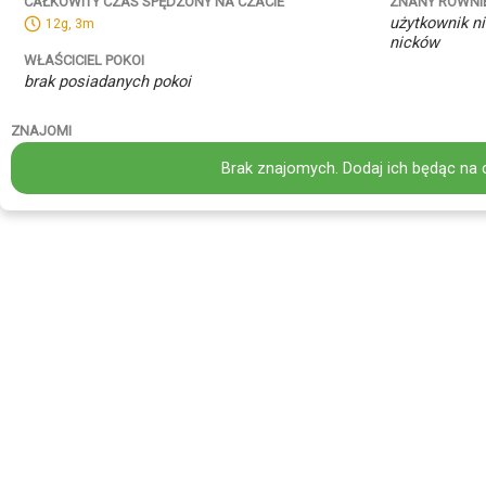
ZNANY RÓWNI
CAŁKOWITY CZAS SPĘDZONY NA CZACIE
użytkownik ni
12g, 3m
nicków
WŁAŚCICIEL POKOI
brak posiadanych pokoi
ZNAJOMI
Brak znajomych. Dodaj ich będąc na 