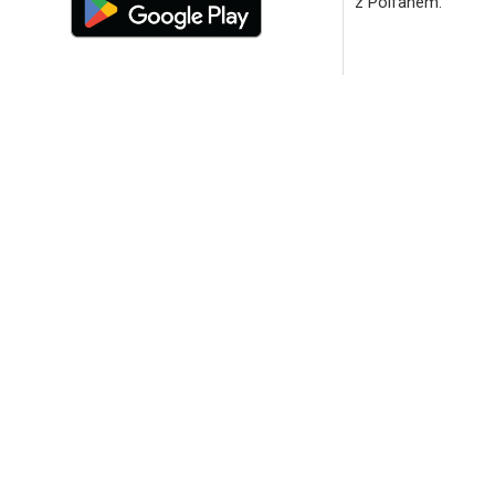
z Polfanem.