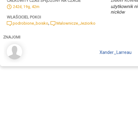
ZNANY RÓWNI
CAŁKOWITY CZAS SPĘDZONY NA CZACIE
użytkownik ni
242d, 19g, 42m
nicków
WŁAŚCICIEL POKOI
,
podrobione_boisko
Malownicze_Jeziorko
ZNAJOMI
Xander_Larreau