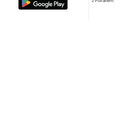
z Polfanem.