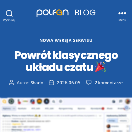
Blog
Wyszukaj
Menu
Polfan.pl
Kategorie
NOWA WERSJA SERWISU
Powrót klasycznego
układu czatu
do
Autor:
Shado
2026-06-05
2 komentarze
Autor
Data
Pow
wpisu
wpisu
klas
ukła
czat