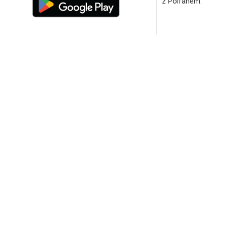
z Polfanem.