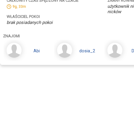
ZNANY RÓWNI
CAŁKOWITY CZAS SPĘDZONY NA CZACIE
użytkownik ni
9g, 33m
nicków
WŁAŚCICIEL POKOI
brak posiadanych pokoi
ZNAJOMI
Abi
dosia_2
D