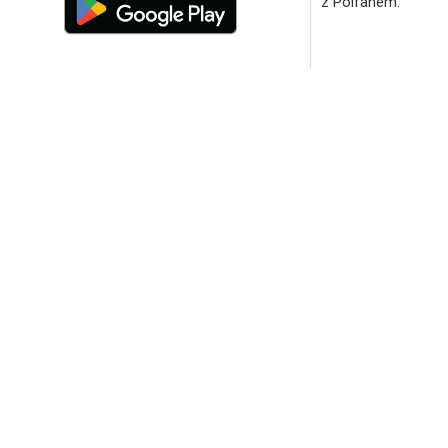
z Polfanem.