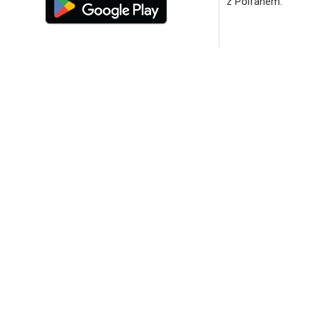
z Polfanem.