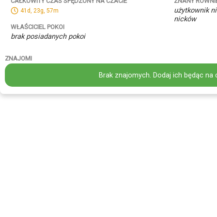
ZNANY RÓWNI
CAŁKOWITY CZAS SPĘDZONY NA CZACIE
użytkownik ni
41d, 23g, 57m
nicków
WŁAŚCICIEL POKOI
brak posiadanych pokoi
ZNAJOMI
Brak znajomych. Dodaj ich będąc na 