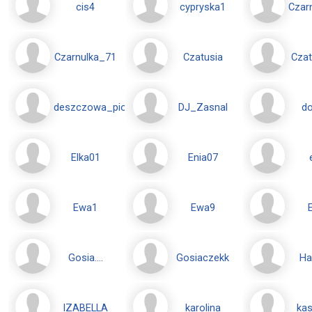
cis4
cypryska1
Czar
Czarnulka_71
Czatusia
Cza
deszczowa_piosenka
DJ_Zasnal
d
Elka01
Enia07
Ewa1
Ewa9
Gosia....
Gosiaczekk
Ha
IZABELLA
karolina
kas