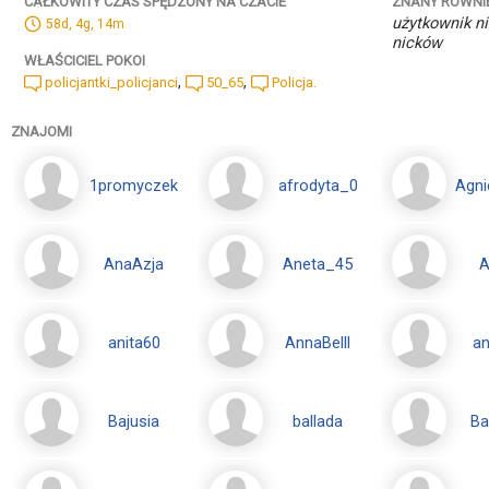
ZNANY RÓWNI
CAŁKOWITY CZAS SPĘDZONY NA CZACIE
użytkownik ni
58d, 4g, 14m
nicków
WŁAŚCICIEL POKOI
,
,
policjantki_policjanci
50_65
Policja.
ZNAJOMI
1promyczek
afrodyta_0
Agn
AnaAzja
Aneta_45
anita60
AnnaBelll
a
Bajusia
ballada
Ba