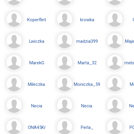
Koperflint
krowka
Lwiczka
madzia399
Maj
MarekG
Marta_32
melo
Mileczka.
Moniczka_59
M
Necia
Necia.
Ne
ONA45Kr
Perla_
P