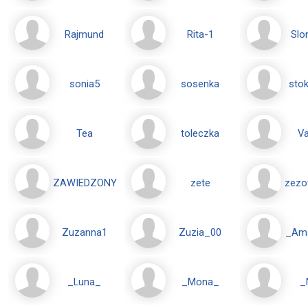
Rajmund
Rita-1
Slo
sonia5
sosenka
sto
Tea
toleczka
Va
ZAWIEDZONY
zete
zezo
Zuzanna1
Zuzia_00
_Am
_Luna_
_Mona_
_