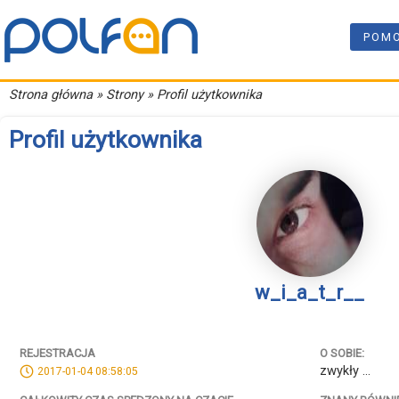
POM
Strona główna
» Strony » Profil użytkownika
Profil użytkownika
w_i_a_t_r__
REJESTRACJA
O SOBIE:
zwykły ...
2017-01-04 08:58:05