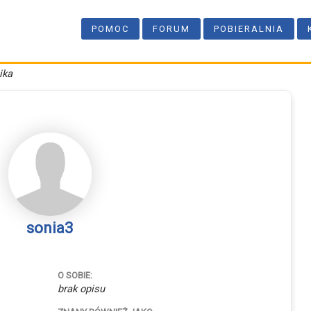
POMOC
FORUM
POBIERALNIA
ika
sonia3
O SOBIE:
brak opisu