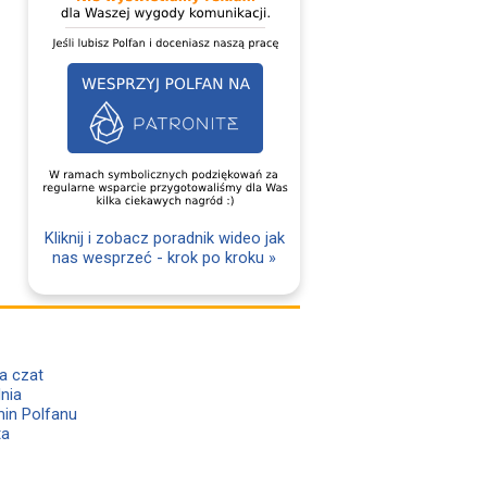
Kliknij i zobacz poradnik wideo jak
nas wesprzeć - krok po kroku »
a czat
lnia
in Polfanu
ta