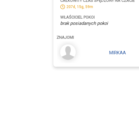
CAŁKOWITY CZAS SPĘDZONY NA CZACIE
207d, 15g, 59m
WŁAŚCICIEL POKOI
brak posiadanych pokoi
ZNAJOMI
MIRKAA