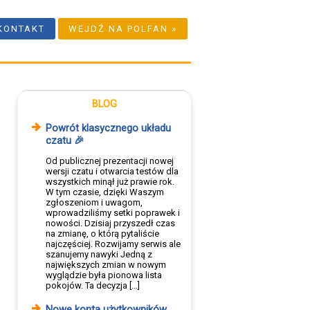
KONTAKT
WEJDŹ NA POLFAN »
BLOG
Powrót klasycznego układu
czatu 🎉
Od publicznej prezentacji nowej
wersji czatu i otwarcia testów dla
wszystkich minął już prawie rok.
W tym czasie, dzięki Waszym
zgłoszeniom i uwagom,
wprowadziliśmy setki poprawek i
nowości. Dzisiaj przyszedł czas
na zmianę, o którą pytaliście
najczęściej. Rozwijamy serwis ale
szanujemy nawyki Jedną z
największych zmian w nowym
wyglądzie była pionowa lista
pokojów. Ta decyzja […]
Nowe konta użytkowników