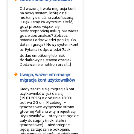
Od wczoraj trwała migracja kont
na nowy system, którą dziś
możemy uznać na zakończoną.
Dziękujemy za wyrozumiałość,
gdyż proces wiązał się
niedostępnością usług. Nie wiesz
gdzie coś znaleźć? Zobacz
pytania i odpowiedzi poniżej. Co
dała migracja? Nowy system kont
to: Pytania i odpowiedzi ❓Jak
dodać emotikonę lub nick
dodatkowy na starym czacie?
Dodawanie emotikon oraz […]
Uwaga, ważne informacje:
migracja kont użytkowników
Kiedy zacznie się migracja kont
użytkowników: już dzisiaj
(19.01.2026) o godzinie 18:00 i
potrwa 2-3 dni. Przebieg: –
tymczasowe wyłączenie strony
głównej Polfanu w tym rejestracji
użytkowników – stary czat będzie
cały dostępny (nicki stałe i
tymczasowe) – niedostępne
będą: zarządzanie pokojami,
udostępnianie logów, dodatkowe