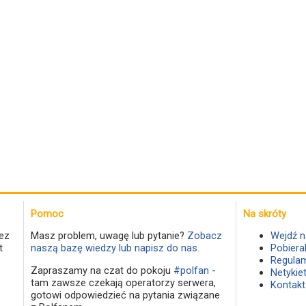
Pomoc
Na skróty
ez
Masz problem, uwagę lub pytanie?
Zobacz
Wejdź n
t
naszą bazę wiedzy lub napisz do nas.
Pobiera
Regulam
Zapraszamy na czat do pokoju
#polfan
-
Netykie
tam zawsze czekają operatorzy serwera,
Kontakt
gotowi odpowiedzieć na pytania związane