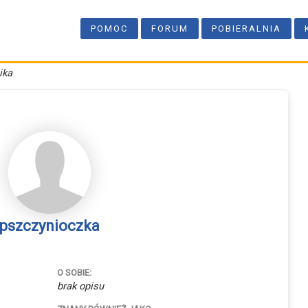
POMOC
FORUM
POBIERALNIA
ika
pszczynioczka
O SOBIE:
brak opisu