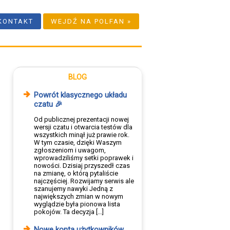
KONTAKT
WEJDŹ NA POLFAN »
BLOG
Powrót klasycznego układu
czatu 🎉
Od publicznej prezentacji nowej
wersji czatu i otwarcia testów dla
wszystkich minął już prawie rok.
W tym czasie, dzięki Waszym
zgłoszeniom i uwagom,
wprowadziliśmy setki poprawek i
nowości. Dzisiaj przyszedł czas
na zmianę, o którą pytaliście
najczęściej. Rozwijamy serwis ale
szanujemy nawyki Jedną z
największych zmian w nowym
wyglądzie była pionowa lista
pokojów. Ta decyzja […]
Nowe konta użytkowników