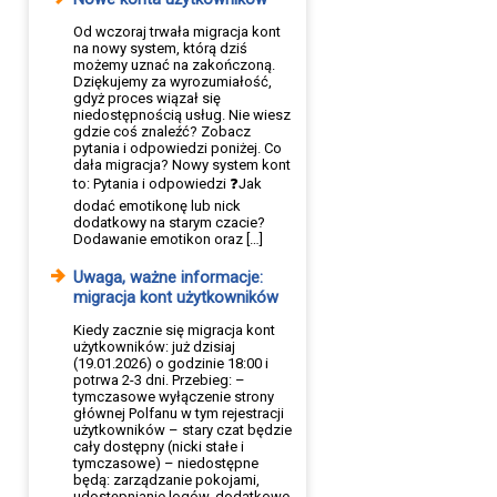
Od wczoraj trwała migracja kont
na nowy system, którą dziś
możemy uznać na zakończoną.
Dziękujemy za wyrozumiałość,
gdyż proces wiązał się
niedostępnością usług. Nie wiesz
gdzie coś znaleźć? Zobacz
pytania i odpowiedzi poniżej. Co
dała migracja? Nowy system kont
to: Pytania i odpowiedzi ❓Jak
dodać emotikonę lub nick
dodatkowy na starym czacie?
Dodawanie emotikon oraz […]
Uwaga, ważne informacje:
migracja kont użytkowników
Kiedy zacznie się migracja kont
użytkowników: już dzisiaj
(19.01.2026) o godzinie 18:00 i
potrwa 2-3 dni. Przebieg: –
tymczasowe wyłączenie strony
głównej Polfanu w tym rejestracji
użytkowników – stary czat będzie
cały dostępny (nicki stałe i
tymczasowe) – niedostępne
będą: zarządzanie pokojami,
udostępnianie logów, dodatkowe