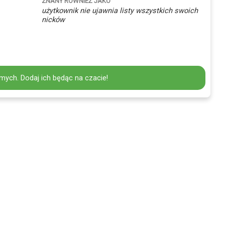
ZNANY RÓWNIEŻ JAKO
użytkownik nie ujawnia listy wszystkich swoich
nicków
mych. Dodaj ich będąc na czacie!