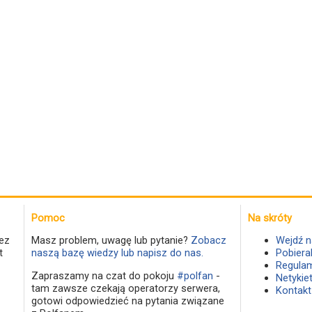
Pomoc
Na skróty
ez
Masz problem, uwagę lub pytanie?
Zobacz
Wejdź n
t
naszą bazę wiedzy lub napisz do nas.
Pobiera
Regulam
Zapraszamy na czat do pokoju
#polfan
-
Netykie
tam zawsze czekają operatorzy serwera,
Kontakt
gotowi odpowiedzieć na pytania związane