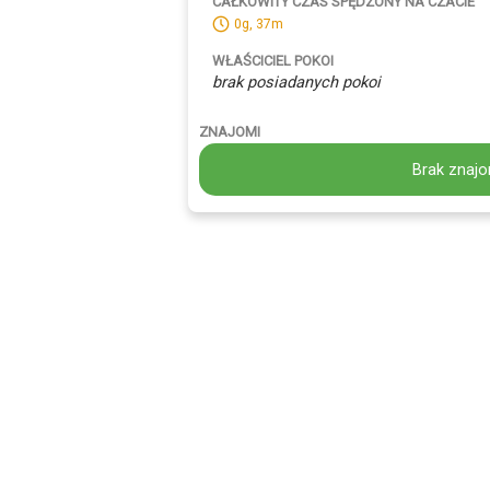
CAŁKOWITY CZAS SPĘDZONY NA CZACIE
0g, 37m
WŁAŚCICIEL POKOI
brak posiadanych pokoi
ZNAJOMI
Brak znajo