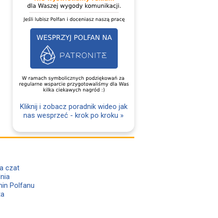
Kliknij i zobacz poradnik wideo jak
nas wesprzeć - krok po kroku »
a czat
lnia
in Polfanu
ta