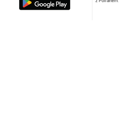
z Polfanem.