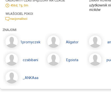
ZNANY RÓWNI
CAŁKOWITY CZAS SPĘDZONY NA CZACIE
użytkownik ni
456d, 7g, 0m
nicków
WŁAŚCICIEL POKOI
nacjonalisci
ZNAJOMI
1promyczek
Aligator
a
czabibani
Egoista
pu
_ANKAaa