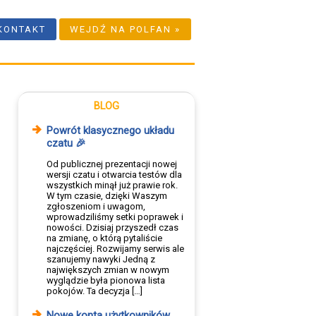
KONTAKT
WEJDŹ NA POLFAN »
BLOG
Powrót klasycznego układu
czatu 🎉
Od publicznej prezentacji nowej
wersji czatu i otwarcia testów dla
wszystkich minął już prawie rok.
W tym czasie, dzięki Waszym
zgłoszeniom i uwagom,
wprowadziliśmy setki poprawek i
nowości. Dzisiaj przyszedł czas
na zmianę, o którą pytaliście
najczęściej. Rozwijamy serwis ale
szanujemy nawyki Jedną z
największych zmian w nowym
wyglądzie była pionowa lista
pokojów. Ta decyzja […]
Nowe konta użytkowników