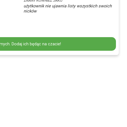
ZNANY RÓWNIEŻ JAKO
użytkownik nie ujawnia listy wszystkich swoich
nicków
mych. Dodaj ich będąc na czacie!