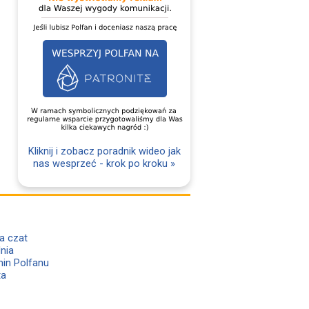
Kliknij i zobacz poradnik wideo jak
nas wesprzeć - krok po kroku »
a czat
lnia
in Polfanu
ta