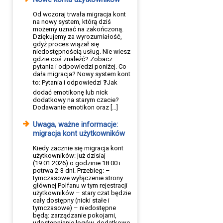
Od wczoraj trwała migracja kont
na nowy system, którą dziś
możemy uznać na zakończoną.
Dziękujemy za wyrozumiałość,
gdyż proces wiązał się
niedostępnością usług. Nie wiesz
gdzie coś znaleźć? Zobacz
pytania i odpowiedzi poniżej. Co
dała migracja? Nowy system kont
to: Pytania i odpowiedzi ❓Jak
dodać emotikonę lub nick
dodatkowy na starym czacie?
Dodawanie emotikon oraz […]
Uwaga, ważne informacje:
migracja kont użytkowników
Kiedy zacznie się migracja kont
użytkowników: już dzisiaj
(19.01.2026) o godzinie 18:00 i
potrwa 2-3 dni. Przebieg: –
tymczasowe wyłączenie strony
głównej Polfanu w tym rejestracji
użytkowników – stary czat będzie
cały dostępny (nicki stałe i
tymczasowe) – niedostępne
będą: zarządzanie pokojami,
udostępnianie logów, dodatkowe