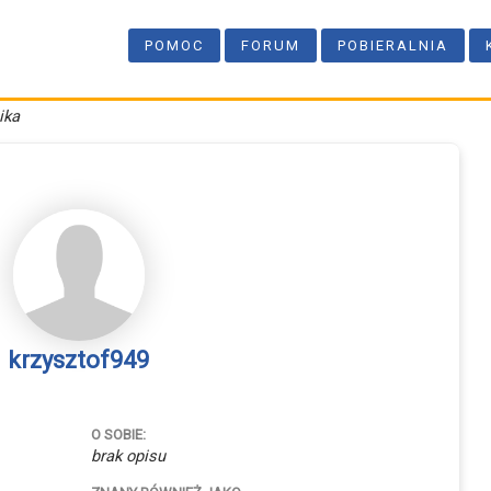
POMOC
FORUM
POBIERALNIA
ika
krzysztof949
O SOBIE:
brak opisu