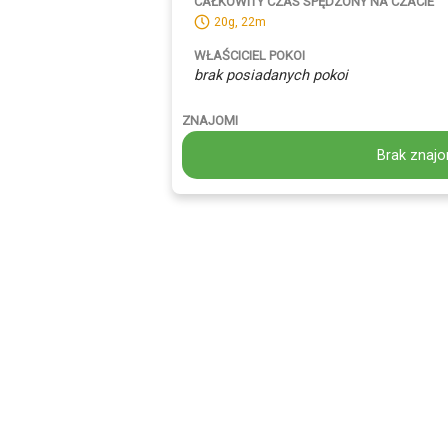
CAŁKOWITY CZAS SPĘDZONY NA CZACIE
20g, 22m
WŁAŚCICIEL POKOI
brak posiadanych pokoi
ZNAJOMI
Brak znajo