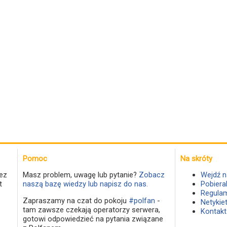
Pomoc
Na skróty
ez
Masz problem, uwagę lub pytanie?
Zobacz
Wejdź n
t
naszą bazę wiedzy lub napisz do nas.
Pobiera
Regulam
Zapraszamy na czat do pokoju
#polfan
-
Netykie
tam zawsze czekają operatorzy serwera,
Kontakt
gotowi odpowiedzieć na pytania związane