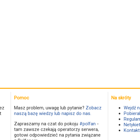
Pomoc
Na skróty
ez
Masz problem, uwagę lub pytanie?
Zobacz
Wejdź n
t
naszą bazę wiedzy lub napisz do nas.
Pobiera
Regulam
Zapraszamy na czat do pokoju
#polfan
-
Netykie
tam zawsze czekają operatorzy serwera,
Kontakt
gotowi odpowiedzieć na pytania związane