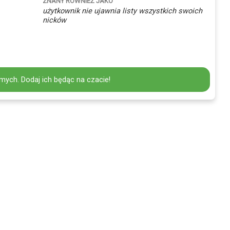
ZNANY RÓWNIEŻ JAKO
użytkownik nie ujawnia listy wszystkich swoich
nicków
mych. Dodaj ich będąc na czacie!