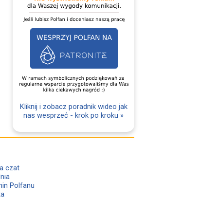
Kliknij i zobacz poradnik wideo jak
nas wesprzeć - krok po kroku »
a czat
lnia
in Polfanu
ta