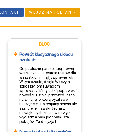
KONTAKT
WEJDŹ NA POLFAN »
BLOG
Powrót klasycznego układu
czatu 🎉
Od publicznej prezentacji nowej
wersji czatu i otwarcia testów dla
wszystkich minął już prawie rok.
W tym czasie, dzięki Waszym
zgłoszeniom i uwagom,
wprowadziliśmy setki poprawek i
nowości. Dzisiaj przyszedł czas
na zmianę, o którą pytaliście
najczęściej. Rozwijamy serwis ale
szanujemy nawyki Jedną z
największych zmian w nowym
wyglądzie była pionowa lista
pokojów. Ta decyzja […]
Nowe konta użytkowników