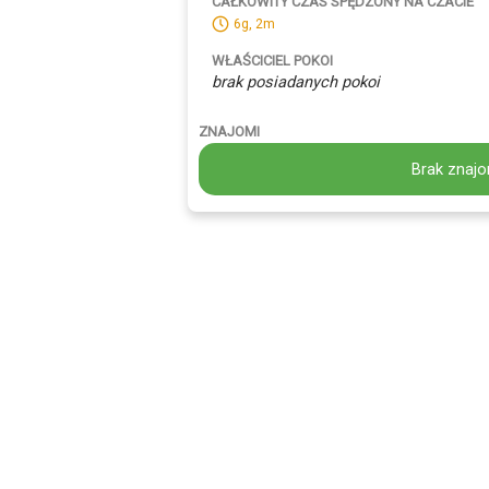
CAŁKOWITY CZAS SPĘDZONY NA CZACIE
6g, 2m
WŁAŚCICIEL POKOI
brak posiadanych pokoi
ZNAJOMI
Brak znajo