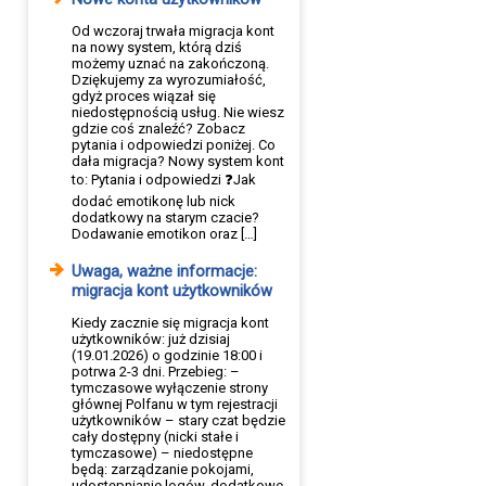
Od wczoraj trwała migracja kont
na nowy system, którą dziś
możemy uznać na zakończoną.
Dziękujemy za wyrozumiałość,
gdyż proces wiązał się
niedostępnością usług. Nie wiesz
gdzie coś znaleźć? Zobacz
pytania i odpowiedzi poniżej. Co
dała migracja? Nowy system kont
to: Pytania i odpowiedzi ❓Jak
dodać emotikonę lub nick
dodatkowy na starym czacie?
Dodawanie emotikon oraz […]
Uwaga, ważne informacje:
migracja kont użytkowników
Kiedy zacznie się migracja kont
użytkowników: już dzisiaj
(19.01.2026) o godzinie 18:00 i
potrwa 2-3 dni. Przebieg: –
tymczasowe wyłączenie strony
głównej Polfanu w tym rejestracji
użytkowników – stary czat będzie
cały dostępny (nicki stałe i
tymczasowe) – niedostępne
będą: zarządzanie pokojami,
udostępnianie logów, dodatkowe