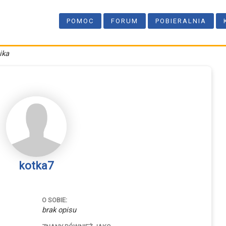
POMOC
FORUM
POBIERALNIA
ika
kotka7
O SOBIE:
brak opisu