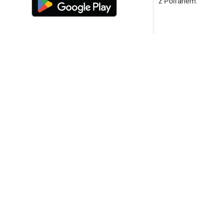
z Polfanem.