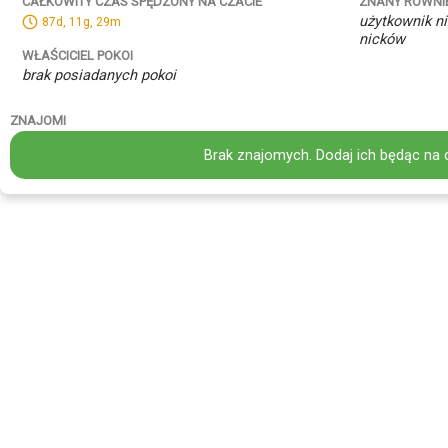
ZNANY RÓWNI
CAŁKOWITY CZAS SPĘDZONY NA CZACIE
użytkownik ni
87d, 11g, 29m
nicków
WŁAŚCICIEL POKOI
brak posiadanych pokoi
ZNAJOMI
Brak znajomych. Dodaj ich będąc na 