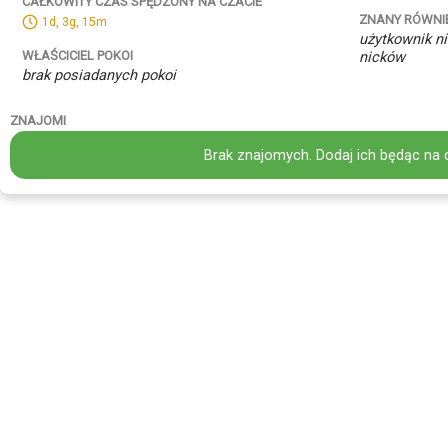
CAŁKOWITY CZAS SPĘDZONY NA CZACIE
ZNANY RÓWNI
1d, 3g, 15m
użytkownik ni
WŁAŚCICIEL POKOI
nicków
brak posiadanych pokoi
ZNAJOMI
Brak znajomych. Dodaj ich będąc na 