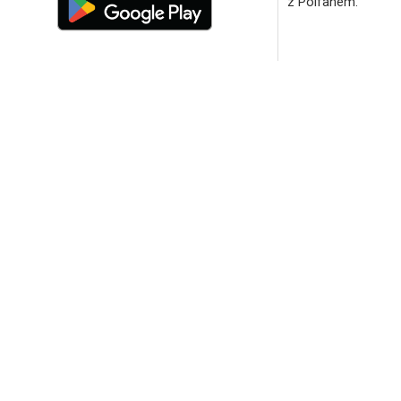
z Polfanem.