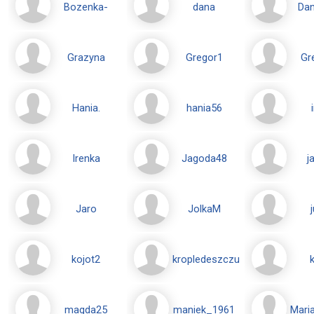
Bozenka-
dana
Da
Grazyna
Gregor1
Gr
Hania.
hania56
Irenka
Jagoda48
j
Jaro
JolkaM
kojot2
kropledeszczu
magda25
maniek_1961
Mari