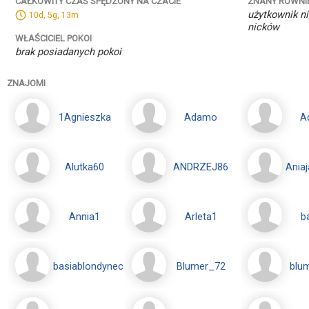
ZNANY RÓWNI
CAŁKOWITY CZAS SPĘDZONY NA CZACIE
użytkownik ni
10d, 5g, 13m
nicków
WŁAŚCICIEL POKOI
brak posiadanych pokoi
ZNAJOMI
1Agnieszka
Adamo
A
Alutka60
ANDRZEJ86
Ania
Annia1
Arleta1
b
basiablondyneczka
Blumer_72
blu