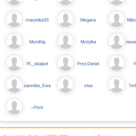
marynika55
Megaris
Mik
MoniRaj
Motylka
niew
PL_skalpel
Prez.Daniel
P
sarenka_Ewa
stas
Ter
~Piotr