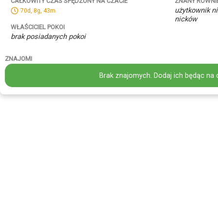
ZNANY RÓWNI
CAŁKOWITY CZAS SPĘDZONY NA CZACIE
użytkownik ni
70d, 8g, 43m
nicków
WŁAŚCICIEL POKOI
brak posiadanych pokoi
ZNAJOMI
Brak znajomych. Dodaj ich będąc na 