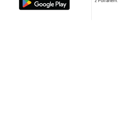
z Polfanem.