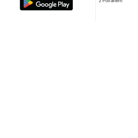
z Polfanem.