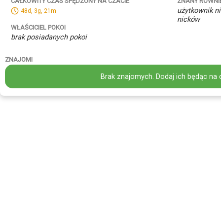
ZNANY RÓWNI
CAŁKOWITY CZAS SPĘDZONY NA CZACIE
użytkownik ni
48d, 3g, 21m
nicków
WŁAŚCICIEL POKOI
brak posiadanych pokoi
ZNAJOMI
Brak znajomych. Dodaj ich będąc na 