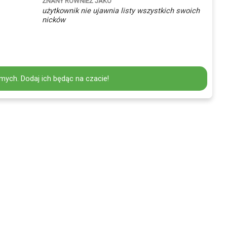
ZNANY RÓWNIEŻ JAKO
użytkownik nie ujawnia listy wszystkich swoich
nicków
mych. Dodaj ich będąc na czacie!