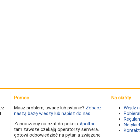
Pomoc
Na skróty
ez
Masz problem, uwagę lub pytanie?
Zobacz
Wejdź n
t
naszą bazę wiedzy lub napisz do nas.
Pobiera
Regulam
Zapraszamy na czat do pokoju
#polfan
-
Netykie
tam zawsze czekają operatorzy serwera,
Kontakt
gotowi odpowiedzieć na pytania związane