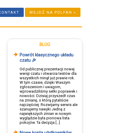
KONTAKT
WEJDŹ NA POLFAN »
BLOG
Powrót klasycznego układu
czatu 🎉
Od publicznej prezentacji nowej
wersji czatu i otwarcia testów dla
wszystkich minął już prawie rok.
W tym czasie, dzięki Waszym
zgłoszeniom i uwagom,
wprowadziliśmy setki poprawek i
nowości. Dzisiaj przyszedł czas
na zmianę, o którą pytaliście
najczęściej. Rozwijamy serwis ale
szanujemy nawyki Jedną z
największych zmian w nowym
wyglądzie była pionowa lista
pokojów. Ta decyzja […]
Nowe konta użytkowników