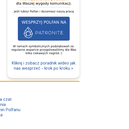
Kliknij i zobacz poradnik wideo jak
nas wesprzeć - krok po kroku »
a czat
lnia
in Polfanu
ta