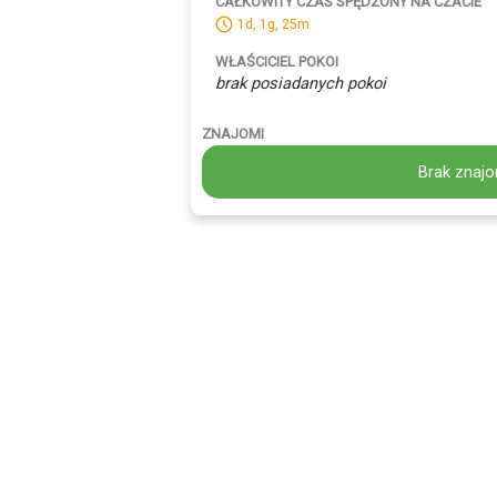
CAŁKOWITY CZAS SPĘDZONY NA CZACIE
1d, 1g, 25m
WŁAŚCICIEL POKOI
brak posiadanych pokoi
ZNAJOMI
Brak znajo