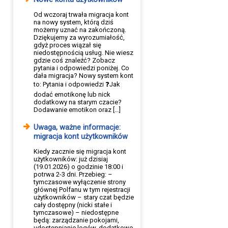
Od wczoraj trwała migracja kont
na nowy system, którą dziś
możemy uznać na zakończoną.
Dziękujemy za wyrozumiałość,
gdyż proces wiązał się
niedostępnością usług. Nie wiesz
gdzie coś znaleźć? Zobacz
pytania i odpowiedzi poniżej. Co
dała migracja? Nowy system kont
to: Pytania i odpowiedzi ❓Jak
dodać emotikonę lub nick
dodatkowy na starym czacie?
Dodawanie emotikon oraz […]
Uwaga, ważne informacje:
migracja kont użytkowników
Kiedy zacznie się migracja kont
użytkowników: już dzisiaj
(19.01.2026) o godzinie 18:00 i
potrwa 2-3 dni. Przebieg: –
tymczasowe wyłączenie strony
głównej Polfanu w tym rejestracji
użytkowników – stary czat będzie
cały dostępny (nicki stałe i
tymczasowe) – niedostępne
będą: zarządzanie pokojami,
udostępnianie logów, dodatkowe