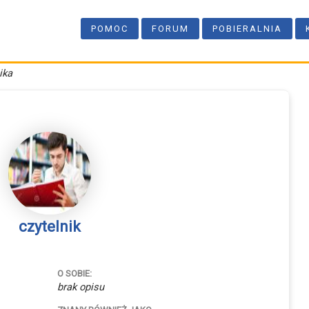
POMOC
FORUM
POBIERALNIA
ika
czytelnik
O SOBIE:
brak opisu