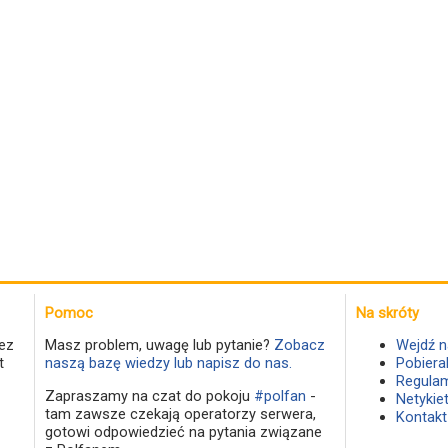
Pomoc
Na skróty
ez
Masz problem, uwagę lub pytanie?
Zobacz
Wejdź n
t
naszą bazę wiedzy lub napisz do nas.
Pobiera
Regulam
Zapraszamy na czat do pokoju
#polfan
-
Netykie
tam zawsze czekają operatorzy serwera,
Kontakt
gotowi odpowiedzieć na pytania związane