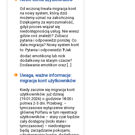
Od wczoraj trwała migracja kont
na nowy system, którą dziś
możemy uznać na zakończoną.
Dziękujemy za wyrozumiałość,
gdyż proces wiązał się
niedostępnością usług. Nie wiesz
gdzie coś znaleźć? Zobacz
pytania i odpowiedzi poniżej. Co
dała migracja? Nowy system kont
to: Pytania i odpowiedzi ❓Jak
dodać emotikonę lub nick
dodatkowy na starym czacie?
Dodawanie emotikon oraz […]
Uwaga, ważne informacje:
migracja kont użytkowników
Kiedy zacznie się migracja kont
użytkowników: już dzisiaj
(19.01.2026) o godzinie 18:00 i
potrwa 2-3 dni. Przebieg: –
tymczasowe wyłączenie strony
głównej Polfanu w tym rejestracji
użytkowników – stary czat będzie
cały dostępny (nicki stałe i
tymczasowe) – niedostępne
będą: zarządzanie pokojami,
udostępnianie logów, dodatkowe