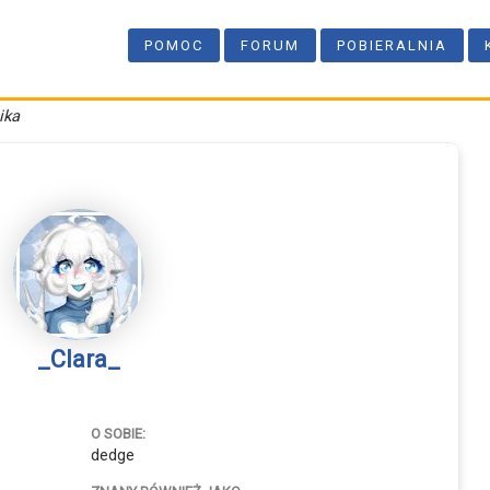
POMOC
FORUM
POBIERALNIA
ika
_Clara_
O SOBIE:
dedge