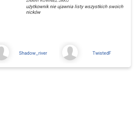
ZNANY RÓWNIEŻ JAKO
użytkownik nie ujawnia listy wszystkich swoich
nicków
Shadow_river
TwistedF