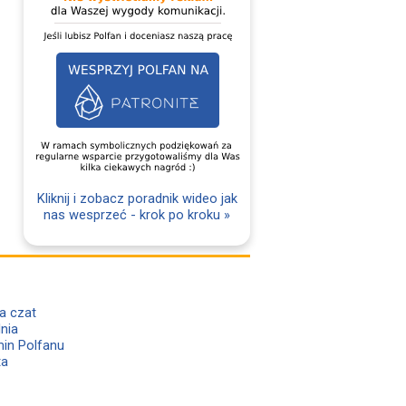
Kliknij i zobacz poradnik wideo jak
nas wesprzeć - krok po kroku »
a czat
lnia
in Polfanu
ta