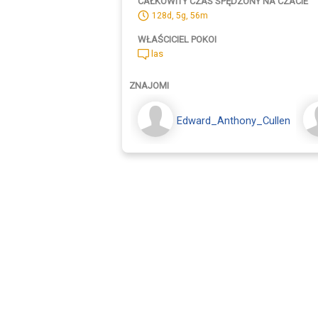
CAŁKOWITY CZAS SPĘDZONY NA CZACIE
128d, 5g, 56m
WŁAŚCICIEL POKOI
las
ZNAJOMI
Edward_Anthony_Cullen