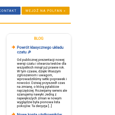
KONTAKT
WEJDŹ NA POLFAN »
BLOG
Powrót klasycznego układu
czatu 🎉
Od publicznej prezentacji nowej
wersji czatu i otwarcia testów dla
wszystkich minął już prawie rok.
W tym czasie, dzięki Waszym
zgłoszeniom i uwagom,
wprowadziliśmy setki poprawek i
nowości. Dzisiaj przyszedł czas
na zmianę, o którą pytaliście
najczęściej. Rozwijamy serwis ale
szanujemy nawyki Jedną z
największych zmian w nowym
wyglądzie była pionowa lista
pokojów. Ta decyzja […]
Nowe konta użytkowników