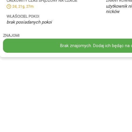
ZNANY RÓWNI
CAŁKOWITY CZAS SPĘDZONY NA CZACIE
użytkownik ni
2d, 21g, 27m
nicków
WŁAŚCICIEL POKOI
brak posiadanych pokoi
ZNAJOMI
Brak znajomych. Dodaj ich będąc na 