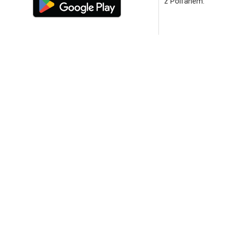
z Polfanem.