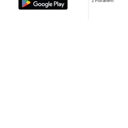
z Polfanem.