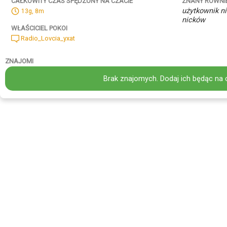
ZNANY RÓWNI
CAŁKOWITY CZAS SPĘDZONY NA CZACIE
użytkownik ni
13g, 8m
nicków
WŁAŚCICIEL POKOI
Radio_Lovcia_yxat
ZNAJOMI
Brak znajomych. Dodaj ich będąc na 