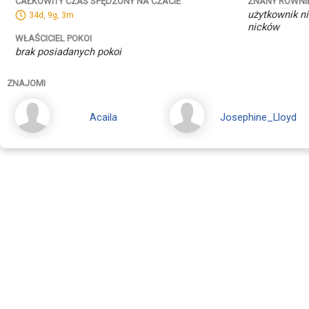
ZNANY RÓWNI
CAŁKOWITY CZAS SPĘDZONY NA CZACIE
użytkownik ni
34d, 9g, 3m
nicków
WŁAŚCICIEL POKOI
brak posiadanych pokoi
ZNAJOMI
Acaila
Josephine_Lloyd