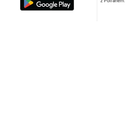
z Polfanem.