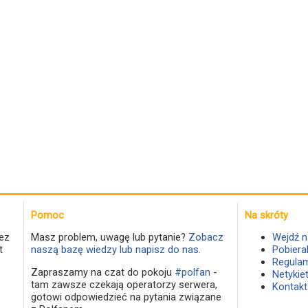
Pomoc
Na skróty
ez
Masz problem, uwagę lub pytanie?
Zobacz
Wejdź n
t
naszą bazę wiedzy lub napisz do nas.
Pobiera
Regulam
Zapraszamy na czat do pokoju
#polfan
-
Netykie
tam zawsze czekają operatorzy serwera,
Kontakt
gotowi odpowiedzieć na pytania związane