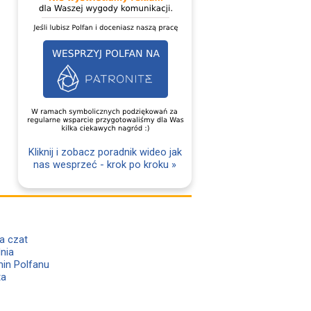
Kliknij i zobacz poradnik wideo jak
nas wesprzeć - krok po kroku »
a czat
lnia
in Polfanu
ta