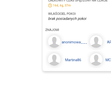
CAŁKOWITY CZAS SPĘDZONY NA CZACIE
16d, 6g, 37m
WŁAŚCICIEL POKOI
brak posiadanych pokoi
ZNAJOMI
anonimowa___M
A
Martina86
MC