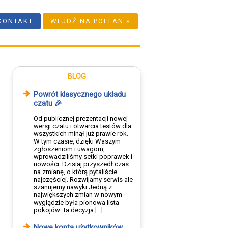
KONTAKT
WEJDŹ NA POLFAN »
BLOG
Powrót klasycznego układu
czatu 🎉
Od publicznej prezentacji nowej
wersji czatu i otwarcia testów dla
wszystkich minął już prawie rok.
W tym czasie, dzięki Waszym
zgłoszeniom i uwagom,
wprowadziliśmy setki poprawek i
nowości. Dzisiaj przyszedł czas
na zmianę, o którą pytaliście
najczęściej. Rozwijamy serwis ale
szanujemy nawyki Jedną z
największych zmian w nowym
wyglądzie była pionowa lista
pokojów. Ta decyzja […]
Nowe konta użytkowników