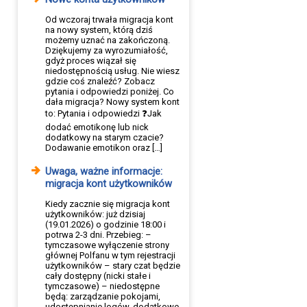
Od wczoraj trwała migracja kont
na nowy system, którą dziś
możemy uznać na zakończoną.
Dziękujemy za wyrozumiałość,
gdyż proces wiązał się
niedostępnością usług. Nie wiesz
gdzie coś znaleźć? Zobacz
pytania i odpowiedzi poniżej. Co
dała migracja? Nowy system kont
to: Pytania i odpowiedzi ❓Jak
dodać emotikonę lub nick
dodatkowy na starym czacie?
Dodawanie emotikon oraz […]
Uwaga, ważne informacje:
migracja kont użytkowników
Kiedy zacznie się migracja kont
użytkowników: już dzisiaj
(19.01.2026) o godzinie 18:00 i
potrwa 2-3 dni. Przebieg: –
tymczasowe wyłączenie strony
głównej Polfanu w tym rejestracji
użytkowników – stary czat będzie
cały dostępny (nicki stałe i
tymczasowe) – niedostępne
będą: zarządzanie pokojami,
udostępnianie logów, dodatkowe