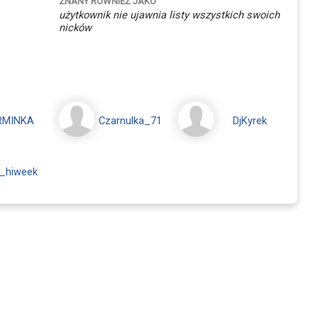
ZNANY RÓWNIEŻ JAKO
użytkownik nie ujawnia listy wszystkich swoich
nicków
RMINKA
Czarnulka_71
DjKyrek
_hiweek