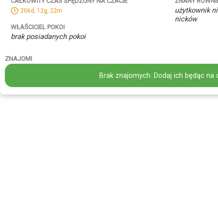
ZNANY RÓWNI
CAŁKOWITY CZAS SPĘDZONY NA CZACIE
użytkownik ni
206d, 12g, 22m
nicków
WŁAŚCICIEL POKOI
brak posiadanych pokoi
ZNAJOMI
Brak znajomych. Dodaj ich będąc na 