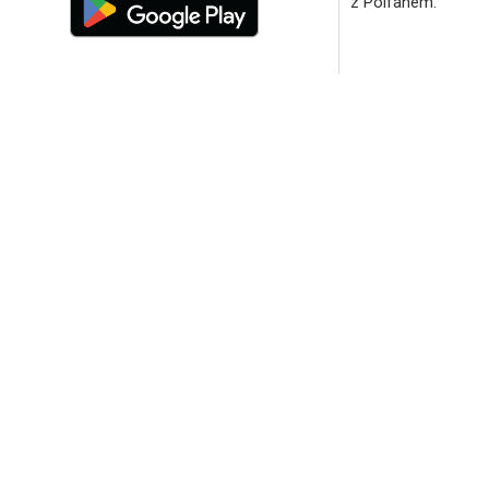
z Polfanem.