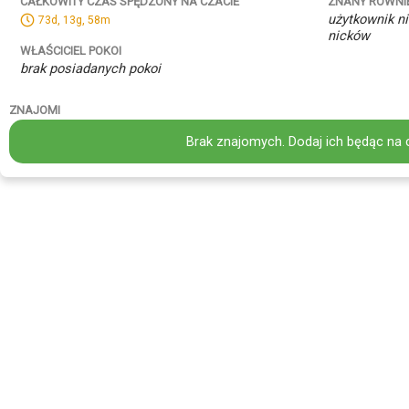
ZNANY RÓWNI
CAŁKOWITY CZAS SPĘDZONY NA CZACIE
użytkownik ni
73d, 13g, 58m
nicków
WŁAŚCICIEL POKOI
brak posiadanych pokoi
ZNAJOMI
Brak znajomych. Dodaj ich będąc na 