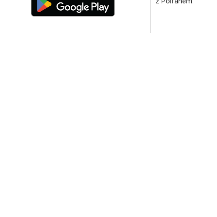
z Polfanem.