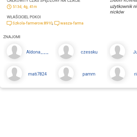
ZNANY RÓWNI
CAŁKOWITY CZAS SPĘDZONY NA CZACIE
użytkownik ni
513d, 4g, 41m
nicków
WŁAŚCICIEL POKOI
,
Szkola-farmerow.8910
wasza-farma
ZNAJOMI
Aldona___
czessku
J
mati7824
pamm
r