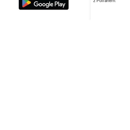
z Polfanem.