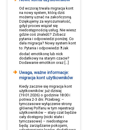
Od wczoraj trwała migracja kont
na nowy system, którą dziś
możemy uznać na zakończoną.
Dziękujemy za wyrozumiałość,
gdyż proces wiązał się
niedostępnością usług. Nie wiesz
gdzie coś znaleźć? Zobacz
pytania i odpowiedzi poniżej. Co
dała migracja? Nowy system kont
to: Pytania i odpowiedzi ❓Jak
dodać emotikonę lub nick
dodatkowy na starym czacie?
Dodawanie emotikon oraz […]
Uwaga, ważne informacje:
migracja kont użytkowników
Kiedy zacznie się migracja kont
użytkowników: już dzisiaj
(19.01.2026) o godzinie 18:00 i
potrwa 2-3 dni. Przebieg: –
tymczasowe wyłączenie strony
głównej Polfanu w tym rejestracji
użytkowników – stary czat będzie
cały dostępny (nicki stałe i
tymczasowe) – niedostępne
będą: zarządzanie pokojami,
udostępnianie logów, dodatkowe