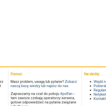
Pomoc
Na skróty
ez
Masz problem, uwagę lub pytanie?
Zobacz
Wejdź n
t
naszą bazę wiedzy lub napisz do nas.
Pobiera
Regulam
Zapraszamy na czat do pokoju
#polfan
-
Netykie
tam zawsze czekają operatorzy serwera,
Kontakt
gotowi odpowiedzieć na pytania związane