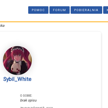
POMOC
FORUM
POBIERALNIA
ika
Sybil_White
O SOBIE:
brak opisu