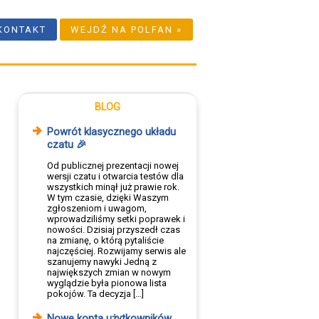
KONTAKT
WEJDŹ NA POLFAN »
BLOG
Powrót klasycznego układu
czatu 🎉
Od publicznej prezentacji nowej
wersji czatu i otwarcia testów dla
wszystkich minął już prawie rok.
W tym czasie, dzięki Waszym
zgłoszeniom i uwagom,
wprowadziliśmy setki poprawek i
nowości. Dzisiaj przyszedł czas
na zmianę, o którą pytaliście
najczęściej. Rozwijamy serwis ale
szanujemy nawyki Jedną z
największych zmian w nowym
wyglądzie była pionowa lista
pokojów. Ta decyzja […]
Nowe konta użytkowników