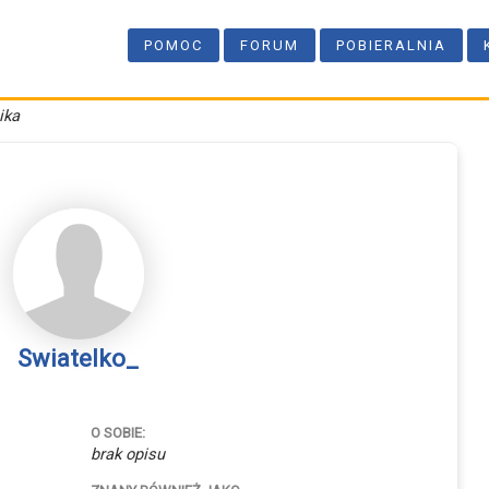
POMOC
FORUM
POBIERALNIA
ika
Swiatelko_
O SOBIE:
brak opisu