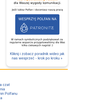
Kliknij i zobacz poradnik wideo jak
nas wesprzeć - krok po kroku »
a czat
lnia
in Polfanu
ta