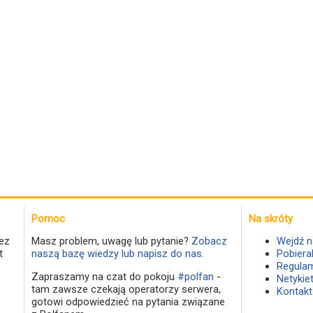
Pomoc
Na skróty
ez
Masz problem, uwagę lub pytanie?
Zobacz
Wejdź n
t
naszą bazę wiedzy lub napisz do nas.
Pobiera
Regulam
Zapraszamy na czat do pokoju
#polfan
-
Netykie
tam zawsze czekają operatorzy serwera,
Kontakt
gotowi odpowiedzieć na pytania związane