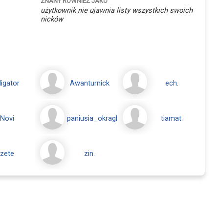
ZNANY RÓWNIEŻ JAKO
użytkownik nie ujawnia listy wszystkich swoich
nicków
ligator
Awanturnick
ech.
Novi
paniusia_okraglutka76
tiamat.
zete
zin.