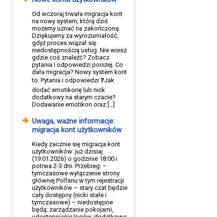
Od wczoraj trwała migracja kont
na nowy system, którą dziś
możemy uznać na zakończoną.
Dziękujemy za wyrozumiałość,
gdyż proces wiązał się
niedostępnością usług. Nie wiesz
gdzie coś znaleźć? Zobacz
pytania i odpowiedzi poniżej. Co
dała migracja? Nowy system kont
to: Pytania i odpowiedzi ❓Jak
dodać emotikonę lub nick
dodatkowy na starym czacie?
Dodawanie emotikon oraz […]
Uwaga, ważne informacje:
migracja kont użytkowników
Kiedy zacznie się migracja kont
użytkowników: już dzisiaj
(19.01.2026) o godzinie 18:00 i
potrwa 2-3 dni. Przebieg: –
tymczasowe wyłączenie strony
głównej Polfanu w tym rejestracji
użytkowników – stary czat będzie
cały dostępny (nicki stałe i
tymczasowe) – niedostępne
będą: zarządzanie pokojami,
udostępnianie logów, dodatkowe