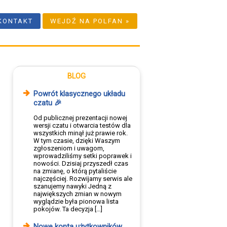
KONTAKT
WEJDŹ NA POLFAN »
BLOG
Powrót klasycznego układu
czatu 🎉
Od publicznej prezentacji nowej
wersji czatu i otwarcia testów dla
wszystkich minął już prawie rok.
W tym czasie, dzięki Waszym
zgłoszeniom i uwagom,
wprowadziliśmy setki poprawek i
nowości. Dzisiaj przyszedł czas
na zmianę, o którą pytaliście
najczęściej. Rozwijamy serwis ale
szanujemy nawyki Jedną z
największych zmian w nowym
wyglądzie była pionowa lista
pokojów. Ta decyzja […]
Nowe konta użytkowników