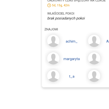
CAŁKOWITY CZAS SPĘDZONY NA CZACIE
5d, 15g, 42m
WŁAŚCICIEL POKOI
brak posiadanych pokoi
ZNAJOMI
achim_
A
margaryta
t_a