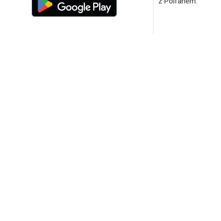
z Polfanem.