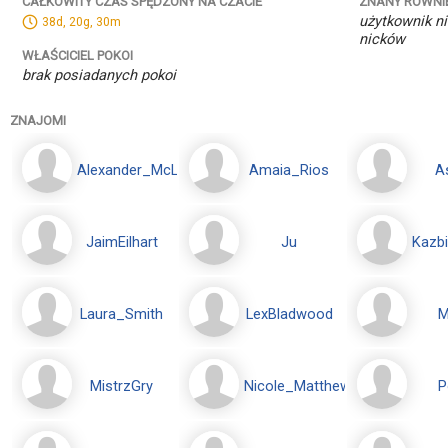
ZNANY RÓWNI
CAŁKOWITY CZAS SPĘDZONY NA CZACIE
użytkownik ni
38d, 20g, 30m
nicków
WŁAŚCICIEL POKOI
brak posiadanych pokoi
ZNAJOMI
Alexander_McLevis
Amaia_Rios
A
JaimEilhart
Ju
Kazb
Laura_Smith
LexBladwood
M
MistrzGry
Nicole_Matthews
P