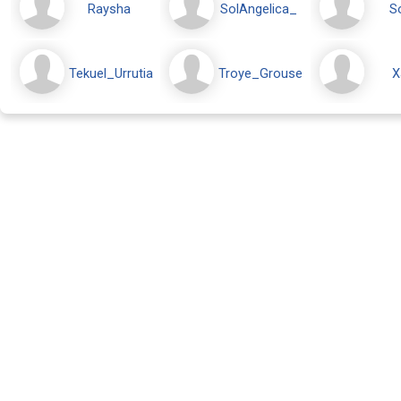
Raysha
SolAngelica_
S
Tekuel_Urrutia
Troye_Grouse
X