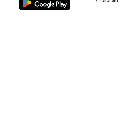
z Polfanem.