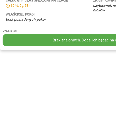
ZNANY RÓWNI
CAŁKOWITY CZAS SPĘDZONY NA CZACIE
użytkownik ni
304d, 0g, 53m
nicków
WŁAŚCICIEL POKOI
brak posiadanych pokoi
ZNAJOMI
Brak znajomych. Dodaj ich będąc na 