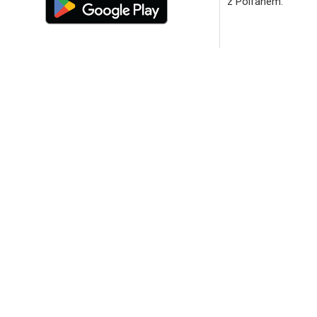
z Polfanem.