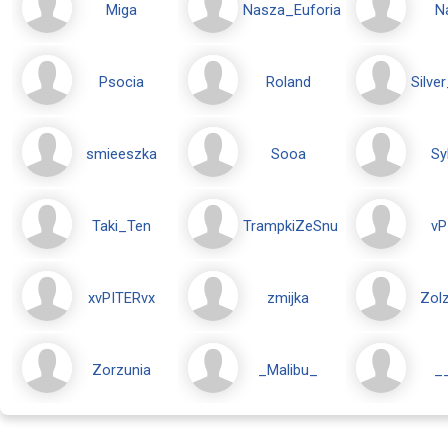
Miga
Nasza_Euforia
N
Psocia
Roland
Silve
smieeszka
Sooa
Sy
Taki_Ten
TrampkiZeSnu
vP
xvPITERvx
zmijka
Zolza
Zorzunia
_Malibu_
_