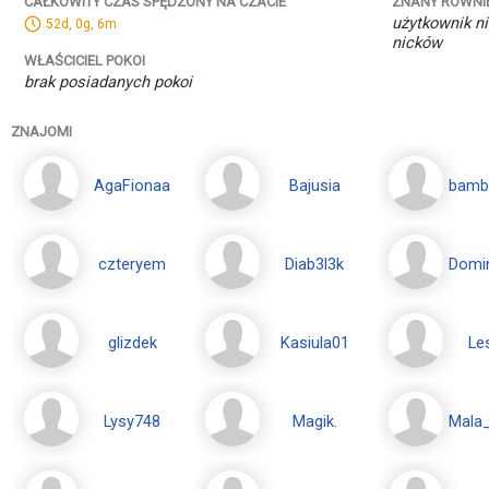
ZNANY RÓWNI
CAŁKOWITY CZAS SPĘDZONY NA CZACIE
użytkownik ni
52d, 0g, 6m
nicków
WŁAŚCICIEL POKOI
brak posiadanych pokoi
ZNAJOMI
AgaFionaa
Bajusia
bamb
czteryem
Diab3l3k
Domi
glizdek
Kasiula01
Le
Lysy748
Magik.
Mala_