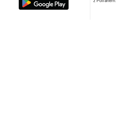
z Polfanem.